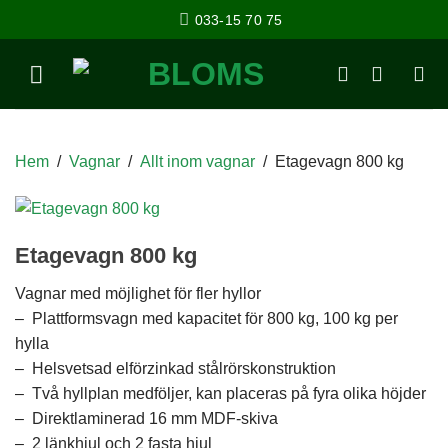
033-15 70 75
Hem
/
Vagnar
/
Allt inom vagnar
/
Etagevagn 800 kg
Etagevagn 800 kg
Vagnar med möjlighet för fler hyllor
– Plattformsvagn med kapacitet för 800 kg, 100 kg per
hylla
– Helsvetsad elförzinkad stålrörskonstruktion
– Två hyllplan medföljer, kan placeras på fyra olika höjder
– Direktlaminerad 16 mm MDF-skiva
– 2 länkhjul och 2 fasta hjul