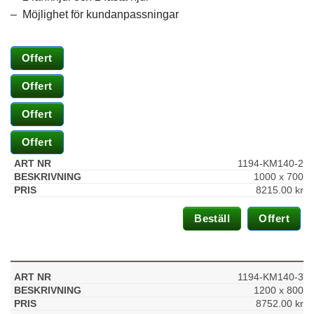
– Möjlighet för kundanpassningar
Offert
Offert
Offert
Offert
1194-KM140-2
1000 x 700
8215.00
kr
Nödvändiga
Dessa kakor
Beställ
Offert
går inte att
välja bort. De
behövs för att
hemsidan
över huvud
1194-KM140-3
taget ska
1200 x 800
fungera.
8752.00
kr