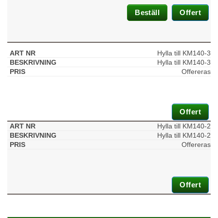
Beställ
Offert
Statistik
För att vi ska
kunna
förbättra
Hylla till KM140-3
hemsidans
Hylla till KM140-3
funktionalitet
och
Offereras
uppbyggnad,
baserat på
hur
hemsidan
Offert
används.
Hylla till KM140-2
Hylla till KM140-2
Offereras
Upplevelse
För att vår
hemsida ska
prestera så
bra som
Offert
möjligt
under ditt
besök. Om