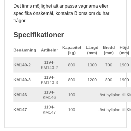
Det finns möjlighet att anpassa vagnarna efter
specifika önskemål, kontakta Bloms om du har
frågor.
Specifikationer
Kapacitet
Längd
Bredd
Höjd
Benämning
Artikelnr
(kg)
(mm)
(mm)
(mm)
1194-
KM140-2
800
1000
700
1900
KM140-2
1194-
KM140-3
800
1200
800
1900
KM140-3
1194-
KM146
100
Löst hyllplan till 
KM146
1194-
KM147
100
Löst hyllplan till 
KM147