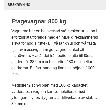
du nekar de
här kakorna
BESKRIVNING
kommer viss
funktionalitet
att försvinna
Etagevagnar 800 kg
från
hemsidan.
Vagnarna har en helsvetsad stålrörskonstruktion i
elförzinkat utförande med en MDF direktlaminerad
Marknadsföring
skiva för hög slitstyrka. Två länkhjul och två fasta
Genom att dela
hjul av massivgummi gör vagnen enkel att
med dig av dina
manövrera. Avståndet från bottenplatta till första
intressen och ditt
beteende när du
gejdern är 285 mm och därefter 180 mm mellan
surfar ökar du
gejdrarna. Ett fast handtag finns på höjden 1000
chansen att få se
personligt
mm.
anpassat
innehåll och
Medföljer 2 st hyllplan med 100 kg kapacitet
erbjudanden.
vardera och vagnen kan kompletteras med
ytterligare hyllor. Byglarna är tillverkade av stabila
30 mm rör.