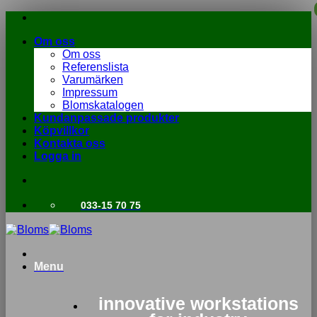
Skip
to
Om oss
content
Om oss
Referenslista
Varumärken
Impressum
Blomskatalogen
Kundanpassade produkter
Köpvillkor
Kontakta oss
Logga in
033-15 70 75
Menu
innovative workstations