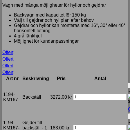
Vagn med många möjligheter för hyllor och gejdrar
Backvagn med kapacitet för 150 kg
Välj till gejdrar och hyllplan efter behov
Gejdrar och hyllor kan monteras med 16°, 30° eller 40°
horisontell lutning
4 grå länkhjul
Möjlighet för kundanpassningar
Offert
Offert
Offert
Offert
Art nr
Beskrivning
Pris
Antal
1194-
Backställ
3272.00
kr
KM167
O
1194-
Gejder till
KM167-
backställ - 1
183.00
kr