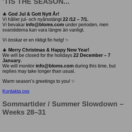
'TIS THE SEASON...
🎄
God Jul & Gott Nytt År!
Vi håller jul- och nyårsstängt
22 /12 – 7/1.
Vi bevakar
info@bloms.com
under perioden, men
svarstiderna kan vara längre än vanligt.
Vi önskar er en riktigt fin helg! ✨
🎄
Merry Christmas & Happy New Year!
We will be closed for the holidays
22 December – 7
January
.
We will monitor
info@bloms.com
during this time, but
replies may take longer than usual.
Warm season’s greetings to you! ✨
Kontakta oss
Sommartider / Summer Slowdown –
Weeks 28–31