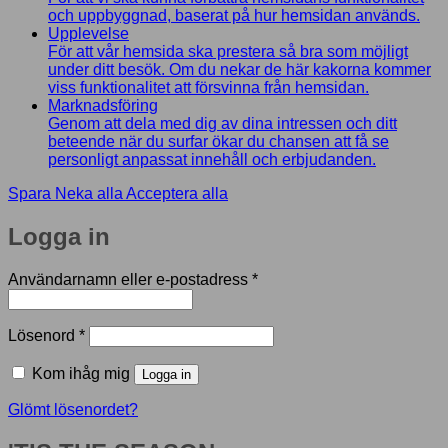
och uppbyggnad, baserat på hur hemsidan används.
Upplevelse
För att vår hemsida ska prestera så bra som möjligt
under ditt besök. Om du nekar de här kakorna kommer
viss funktionalitet att försvinna från hemsidan.
Marknadsföring
Genom att dela med dig av dina intressen och ditt
beteende när du surfar ökar du chansen att få se
personligt anpassat innehåll och erbjudanden.
Spara
Neka alla
Acceptera alla
Logga in
Obligatoriskt
Användarnamn eller e-postadress
*
Obligatoriskt
Lösenord
*
Kom ihåg mig
Logga in
Glömt lösenordet?