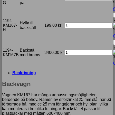
G
par
O
1194-
Hylla till
KM167-
199.00
kr
backställ
H
O
1194-
Backställ
3400.00
kr
KM167B
med broms
O
Beskrivning
Backvagn
Vagnen KM167 har många anpassningsmöjligheter
beroende på behov. Ramen av elförzinkat 25 mm stål har 63
förborrade hål med cc 25 mm för gejdrar och hyllplan, vilka
kan monteras i tre olika lutningar. Backstället passar till
plastbackar med måtten 600×400 mm.