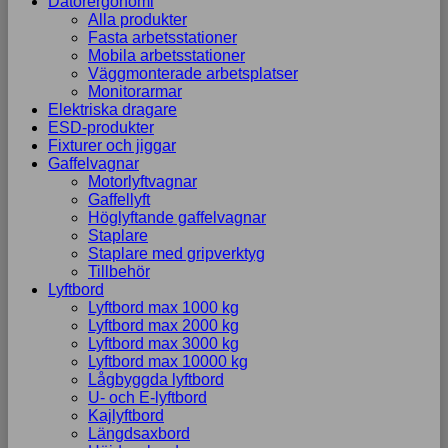
Datorergonomi
Alla produkter
Fasta arbetsstationer
Mobila arbetsstationer
Väggmonterade arbetsplatser
Monitorarmar
Elektriska dragare
ESD-produkter
Fixturer och jiggar
Gaffelvagnar
Motorlyftvagnar
Gaffellyft
Höglyftande gaffelvagnar
Staplare
Staplare med gripverktyg
Tillbehör
Lyftbord
Lyftbord max 1000 kg
Lyftbord max 2000 kg
Lyftbord max 3000 kg
Lyftbord max 10000 kg
Lågbyggda lyftbord
U- och E-lyftbord
Kajlyftbord
Längdsaxbord