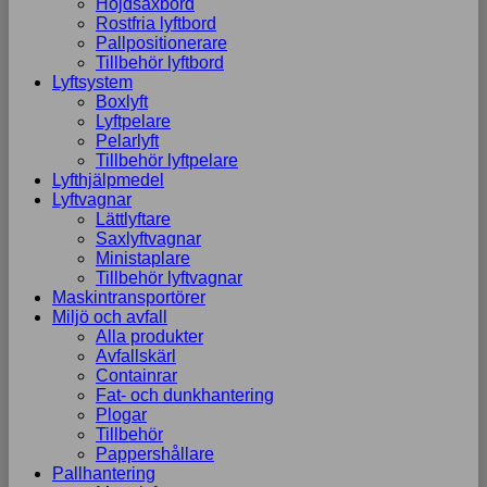
Höjdsaxbord
Rostfria lyftbord
Pallpositionerare
Tillbehör lyftbord
Lyftsystem
Boxlyft
Lyftpelare
Pelarlyft
Tillbehör lyftpelare
Lyfthjälpmedel
Lyftvagnar
Lättlyftare
Saxlyftvagnar
Ministaplare
Tillbehör lyftvagnar
Maskintransportörer
Miljö och avfall
Alla produkter
Avfallskärl
Containrar
Fat- och dunkhantering
Plogar
Tillbehör
Pappershållare
Pallhantering