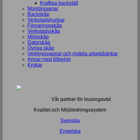
Kraftiga backställ
Montörvagnar
Backskåp
Verkstadshurtsar
Förvaringsskåp
Verkstadsskåp
Miljöskåp
Datorskåp
Övriga skåp
Verktygsvagnar och mobila arbetsbänkar
Armar med tillbehör
Krokar
Vår partner för leasingavtal
Kvalitet och Miljöledningssystem
Svenska
Engelska