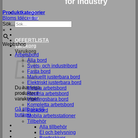
for industry
Produktkategorier
033-
Bloms Idécenter
15 70
Sök...
75
×
OFFERTLISTA
Webbshop
Varukorg
Varukorg
Arbetsbord
Alla bord
Svets- och industribord
Fasta bord
Manuellt justerbara bord
Elektriskt justerbara bord
Du har inga
Mobila arbetsbord
produkter i
Rostfria arbetsbord
varukorgen.
Vinklingsbara bord
Kompletta arbetsbord
Gå tillbaka till
Packbord
butiken
Mobila arbetsstationer
Tillbehör
Alla tillbehör
El och belysning
Bordsskivor