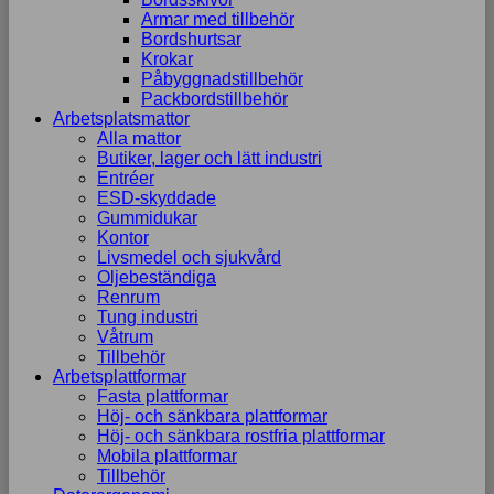
Armar med tillbehör
Bordshurtsar
Krokar
Påbyggnadstillbehör
Packbordstillbehör
Arbetsplatsmattor
Alla mattor
Butiker, lager och lätt industri
Entréer
ESD-skyddade
Gummidukar
Kontor
Livsmedel och sjukvård
Oljebeständiga
Renrum
Tung industri
Våtrum
Tillbehör
Arbetsplattformar
Fasta plattformar
Höj- och sänkbara plattformar
Höj- och sänkbara rostfria plattformar
Mobila plattformar
Tillbehör