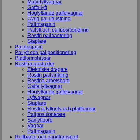
Motorlyftvagnar
Gaffellyft
Höglyftande gaffelvagnar
Övrig pallutrustning
Pallmagasin
Pallyft och pallpositionering
Rostfri pallhantering
Staplare
Pallmagasin
Pallyft och pallpositionering
Plattformshissar
Rostfria produkter
Elektriska dragare
Rostfri pallvinkling
Rostfria arbetsbord
Gaffellyftvagnar
Höglyftande gaffelvagnar
Lyftvagnar
Staplare
Rostfria lyftgolv och plattformar
Pallpositionerare
Saxlyftbord
Vagnar
Pallmagasin
Rullbanor och bandtransport