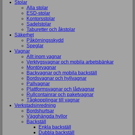
Stolar
Alla stolar
ESD-stolar
Kontorsstolar
Sadelstolar
Taburetter och åkstolar
Säkerhet
Påkörningsskydd
Speglar
Vagnar
Allt inom vagnar
Verktygsvagnar och mobila arbetsbänkar
Montörvagnar
Backvagnar och mobila backställ
Bordsvagnar och hyllvagnar
Pallvagnar
Plattformsvagnar och lådvagnar
Rullcontainrar och paketvagnar
Tågkopplingar till vagnar
Verkstadsinredning
Bordshurtsar
Vägghängda hyllor
Backställ
Enkla backställ
Dubbla backställ