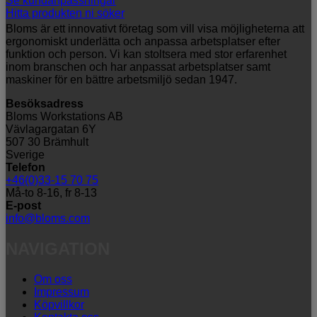
Se kundanpassningar
Hitta produkten ni söker
Bloms är ett innovativt företag som vill visa möjligheterna att
ergonomiskt underlätta och anpassa arbetsplatser efter
funktion och person. Vi kan stoltsera med stor erfarenhet
inom branschen och har anpassat arbetsplatser samt
maskiner för en bättre arbetsmiljö sedan 1947.
Besöksadress
Bloms Workstations AB
Vävlagargatan 6Y
507 30 Brämhult
Sverige
Telefon
+46(0)33-15 70 75
Må-to 8-16, fr 8-13
E-post
info@bloms.com
NAVIGATION
Om oss
Impressum
Köpvillkor