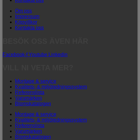
Kontakta oss
Om oss
Impressum
Köpvillkor
Kontakta oss
BESÖK OSS ÄVEN HÄR
Facebook-f
Youtube
Linkedin
VILL NI VETA MER?
Montage & service
Kvalitets- & miljöledningssystem
Referenslista
Varumärken
Blomskatalogen
Montage & service
Kvalitets- & miljöledningssystem
Referenslista
Varumärken
Blomskatalogen