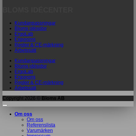
BLOMS IDÉCENTER
Kundanpassningar
Bloms idésidor
ErgoLab
Ergonomi
Regler & CE-märkning
Arbetssätt
Kundanpassningar
Bloms idésidor
ErgoLab
Ergonomi
Regler & CE-märkning
Arbetssätt
Copyright 2026 ©
Bloms AB
Om oss
Om oss
Referenslista
Varumärken
Impressum