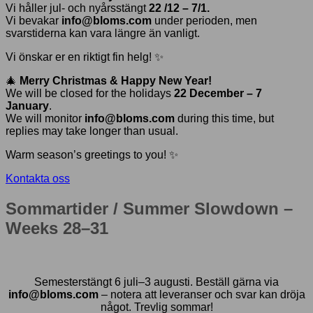
Vi håller jul- och nyårsstängt
22 /12 – 7/1.
Vi bevakar
info@bloms.com
under perioden, men
svarstiderna kan vara längre än vanligt.
Vi önskar er en riktigt fin helg! ✨
🎄
Merry Christmas & Happy New Year!
We will be closed for the holidays
22 December – 7
January
.
We will monitor
info@bloms.com
during this time, but
replies may take longer than usual.
Warm season’s greetings to you! ✨
Kontakta oss
Sommartider / Summer Slowdown –
Weeks 28–31
Semesterstängt 6 juli–3 augusti. Beställ gärna via
info@bloms.com
– notera att leveranser och svar kan dröja
något. Trevlig sommar!