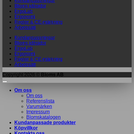
Kundanpassningar
Bloms idésidor
ErgoLab
Ergonomi
Regler & CE-märkning
Arbetssätt
Kundanpassningar
Bloms idésidor
ErgoLab
Ergonomi
Regler & CE-märkning
Arbetssätt
Copyright 2026 ©
Bloms AB
Om oss
Om oss
Referenslista
Varumärken
Impressum
Blomskatalogen
Kundanpassade produkter
Köpvillkor
Kontakta oss