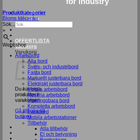
for industry
Produktkategorier
033-
Bloms Idécenter
15 70
Sök...
75
×
OFFERTLISTA
Webbshop
Varukorg
Varukorg
Arbetsbord
Alla bord
Svets- och industribord
Fasta bord
Manuellt justerbara bord
Elektriskt justerbara bord
Du har inga
Mobila arbetsbord
produkter i
Rostfria arbetsbord
varukorgen.
Vinklingsbara bord
Kompletta arbetsbord
Gå tillbaka till
Packbord
butiken
Mobila arbetsstationer
Tillbehör
Alla tillbehör
El och belysning
Bordsskivor