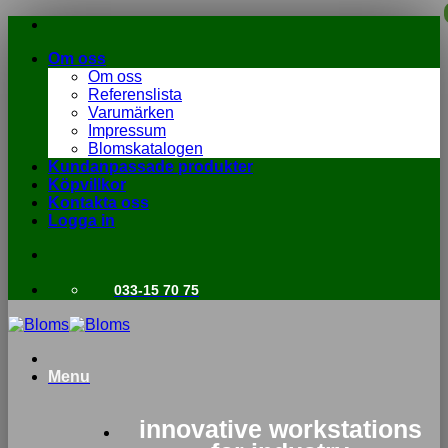
Skip
to
Om oss
content
Om oss
Referenslista
Varumärken
Impressum
Blomskatalogen
Kundanpassade produkter
Köpvillkor
Kontakta oss
Logga in
033-15 70 75
Menu
innovative workstations