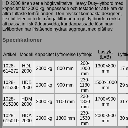
HD 2000 är en serie högkvalitativa Heavy Duty-lyftbord med
kapacitet för 2000 kg, anpassade och testade för att klara de
allra tuffaste förhållanden. Den mycket kompakta designen,
flexibiliteten och de många tillbehören gör lyftborden enkla
att passa in i skräddarsydda, kundanpassade lösningar.
Lyftborden har fristående hydraulaggregat med plåthuv.
Specifikationer
Lastyta
Artikel
Modell
Kapacitet
Lyftrörelse
Lyfthöjd
Lyftt
(L×B)
200-
1028-
HDL
1300×800
2000 kg
800 mm
1000
17 
614272
2000
mm
mm
230-
1028-
HDB
1500×1000
2000 kg
900 mm
1130
29 
615330
2000
mm
mm
230-
1028-
HDM
1700×900
2000 kg
1100 mm
1330
31 
615200
2000
mm
mm
230-
1028-
HDA
2000×900
2000 kg
1300 mm
1530
30 
615010
2000
mm
mm