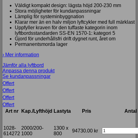
Väldigt kompakt design: lägsta höjd 200-230 mm
Stora möjligheter för kundanpassningar
Lämplig för systeminbyggnation
Klarar mer än en halv miljon lyftcykler med full märklast
Uppfyller kraven för den tuffaste kategorin inom
lyftbordsstandarden SS-EN 1570-1: kategori 5
Gjord för underhållsfri drift dygnet runt, året om
Permanentsmorda lager
› Mer information
Jämför alla lyftbord
Anpassa denna produkt
Se kundanpassningar
Offert
Offert
Offert
Offert
Art nr
Kap./Lyfthöjd
Lastyta
Pris
Antal
1028-
2000/200-
1300 x
94730.00
kr
614272
1000
800