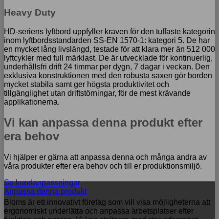
Heavy Duty
HD-seriens lyftbord uppfyller kraven för den tuffaste kategorin
inom lyftbordsstandarden SS-EN 1570-1: kategori 5. De har
en mycket lång livslängd, testade för att klara mer än 512 000
lyftcykler med full märklast. De är utvecklade för kontinuerlig,
underhållsfri drift 24 timmar per dygn, 7 dagar i veckan. Den
exklusiva konstruktionen med den robusta saxen gör borden
mycket stabila samt ger högsta produktivitet och
tillgänglighet utan driftstörningar, för de mest krävande
applikationerna.
Vi kan anpassa denna produkt efter
era behov
Vi hjälper er gärna att anpassa denna och många andra av
våra produkter efter era behov och till er produktionsmiljö.
Se kundanpassningar
Anpassa denna produkt
Bloms är ett innovativt företag som vill visa möjligheterna att
ergonomiskt underlätta och anpassa arbetsplatser efter