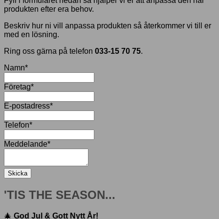
Fyll i formuläret nedan så hjälper vi er att anpassa den här
produkten efter era behov.
Beskriv hur ni vill anpassa produkten så återkommer vi till er
med en lösning.
Ring oss gärna på telefon
033-15 70 75
.
Namn
*
Företag
*
E-postadress
*
Telefon
*
Meddelande
*
Skicka
'TIS THE SEASON...
🎄
God Jul & Gott Nytt År!