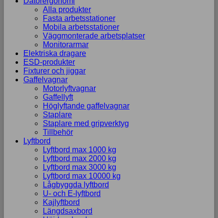
Datorergonomi
Alla produkter
Fasta arbetsstationer
Mobila arbetsstationer
Väggmonterade arbetsplatser
Monitorarmar
Elektriska dragare
ESD-produkter
Fixturer och jiggar
Gaffelvagnar
Motorlyftvagnar
Gaffellyft
Höglyftande gaffelvagnar
Staplare
Staplare med gripverktyg
Tillbehör
Lyftbord
Lyftbord max 1000 kg
Lyftbord max 2000 kg
Lyftbord max 3000 kg
Lyftbord max 10000 kg
Lågbyggda lyftbord
U- och E-lyftbord
Kajlyftbord
Längdsaxbord