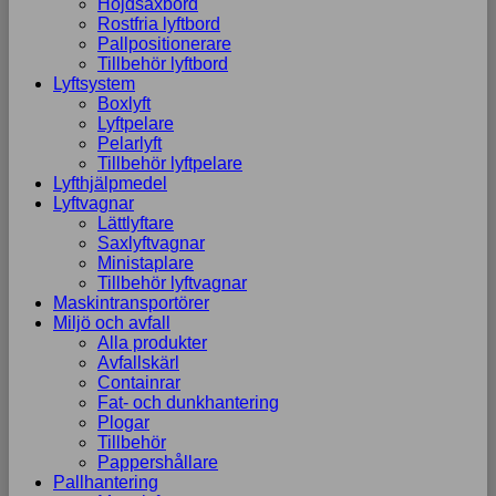
Höjdsaxbord
Rostfria lyftbord
Pallpositionerare
Tillbehör lyftbord
Lyftsystem
Boxlyft
Lyftpelare
Pelarlyft
Tillbehör lyftpelare
Lyfthjälpmedel
Lyftvagnar
Lättlyftare
Saxlyftvagnar
Ministaplare
Tillbehör lyftvagnar
Maskintransportörer
Miljö och avfall
Alla produkter
Avfallskärl
Containrar
Fat- och dunkhantering
Plogar
Tillbehör
Pappershållare
Pallhantering