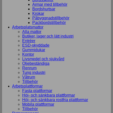
Armar med tillbehör
Bordshurtsar
Krokar
Påbyggnadstillbehör
Packbordstillbehör
Arbetsplatsmattor
Alla mattor
Butiker, lager och lätt industri
Entréer
ESD-skyddade
Gummidukar
Kontor
Livsmedel och sjukvård
Oljebeständiga
Renrum
Tung industri
Våtrum
Tillbehör
Arbetsplattformar
Fasta plattformar
Höj- och sänkbara plattformar
Höj- och sänkbara rostfria plattformar
Mobila plattformar
Tillbehör