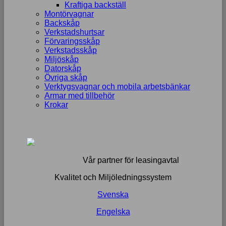
Kraftiga backställ
Montörvagnar
Backskåp
Verkstadshurtsar
Förvaringsskåp
Verkstadsskåp
Miljöskåp
Datorskåp
Övriga skåp
Verktygsvagnar och mobila arbetsbänkar
Armar med tillbehör
Krokar
Vår partner för leasingavtal
Kvalitet och Miljöledningssystem
Svenska
Engelska