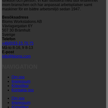
funktion och person. Vi kan stoltsera med stor erfarenhet
inom branschen och har anpassat arbetsplatser samt
maskiner för en bättre arbetsmiljö sedan 1947.
Besöksadress
Bloms Workstations AB
Vävlagargatan 6Y
507 30 Brämhult
Sverige
Telefon
+46(0)33-15 70 75
Må-to 8-16, fr 8-13
E-post
info@bloms.com
NAVIGATION
Om oss
Impressum
Köpvillkor
Kontakta oss
Om oss
Impressum
Köpvillkor