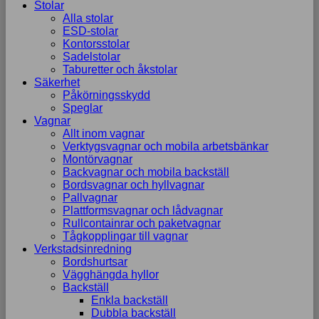
Stolar
Alla stolar
ESD-stolar
Kontorsstolar
Sadelstolar
Taburetter och åkstolar
Säkerhet
Påkörningsskydd
Speglar
Vagnar
Allt inom vagnar
Verktygsvagnar och mobila arbetsbänkar
Montörvagnar
Backvagnar och mobila backställ
Bordsvagnar och hyllvagnar
Pallvagnar
Plattformsvagnar och lådvagnar
Rullcontainrar och paketvagnar
Tågkopplingar till vagnar
Verkstadsinredning
Bordshurtsar
Vägghängda hyllor
Backställ
Enkla backställ
Dubbla backställ