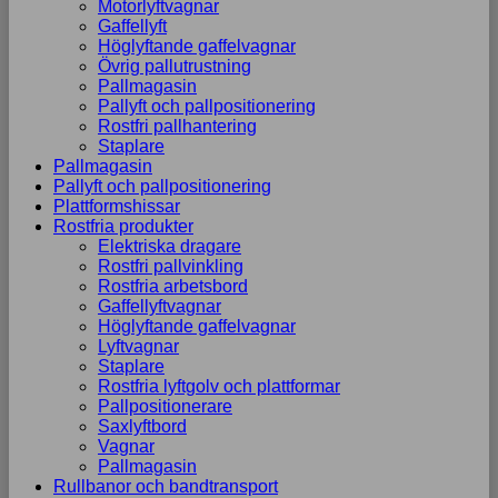
Motorlyftvagnar
Gaffellyft
Höglyftande gaffelvagnar
Övrig pallutrustning
Pallmagasin
Pallyft och pallpositionering
Rostfri pallhantering
Staplare
Pallmagasin
Pallyft och pallpositionering
Plattformshissar
Rostfria produkter
Elektriska dragare
Rostfri pallvinkling
Rostfria arbetsbord
Gaffellyftvagnar
Höglyftande gaffelvagnar
Lyftvagnar
Staplare
Rostfria lyftgolv och plattformar
Pallpositionerare
Saxlyftbord
Vagnar
Pallmagasin
Rullbanor och bandtransport