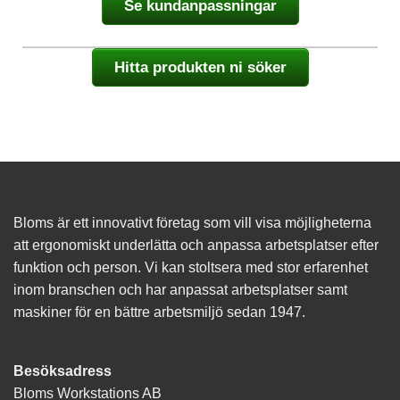
du nekar de
Se kundanpassningar
här kakorna
kommer viss
funktionalitet
att försvinna
Hitta produkten ni söker
från
hemsidan.
Marknadsföring
Genom att dela
med dig av dina
intressen och ditt
beteende när du
Bloms är ett innovativt företag som vill visa möjligheterna
surfar ökar du
att ergonomiskt underlätta och anpassa arbetsplatser efter
chansen att få se
funktion och person. Vi kan stoltsera med stor erfarenhet
personligt
anpassat
inom branschen och har anpassat arbetsplatser samt
innehåll och
maskiner för en bättre arbetsmiljö sedan 1947.
erbjudanden.
Besöksadress
Bloms Workstations AB