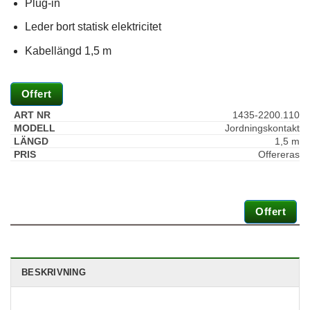
Plug-in
Leder bort statisk elektricitet
Kabellängd 1,5 m
Offert
1435-2200.110
Jordningskontakt
1,5 m
Offereras
Nödvändiga
Dessa kakor
Offert
går inte att
välja bort. De
behövs för att
hemsidan
över huvud
BESKRIVNING
taget ska
fungera.