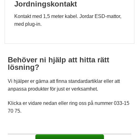
Jordningskontakt
Statistik
Kontakt med 1,5 meter kabel. Jordar ESD-mattor,
För att vi ska
kunna
med plug-in.
förbättra
hemsidans
funktionalitet
och
uppbyggnad,
baserat på
Behöver ni hjälp att hitta rätt
hur
lösning?
hemsidan
används.
Vi hjälper er gärna att finna standardartiklar eller att
anpassa produkter för just er verksamhet.
Upplevelse
För att vår
Klicka er vidare nedan eller ring oss på nummer 033-15
hemsida ska
70 75.
prestera så
bra som
möjligt
under ditt
besök. Om