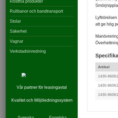
du nekar de
Rostfria produkter
här kakorna
Smörjnipplar
kommer viss
Rullbanor och bandtransport
funktionalitet
Lyftrörelsen
att försvinna
Stolar
från
att ge hög 
hemsidan.
Säkerhet
Manövrering
Vagnar
Överhettning
Marknadsföring
Genom att dela
Verkstadsinredning
Specifik
med dig av dina
intressen och ditt
beteende när du
Artikel
surfar ökar du
chansen att få se
1430-8606
personligt
anpassat
1430-8606
Vår partner för leasingavtal
innehåll och
erbjudanden.
1430-8606
Kvalitet och Miljöledningssystem
Svenska
Engelska