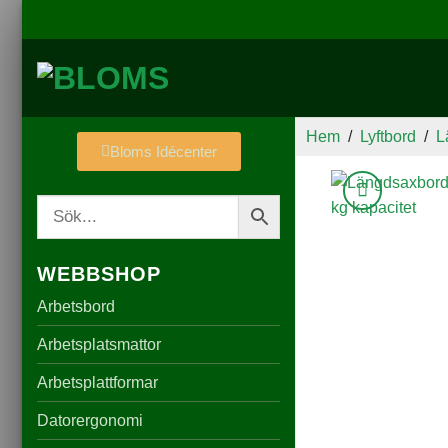
Hem
/
Lyftbord
/
L
Bloms Idécenter
WEBBSHOP
Arbetsbord
Arbetsplatsmattor
Arbetsplattformar
Datorergonomi