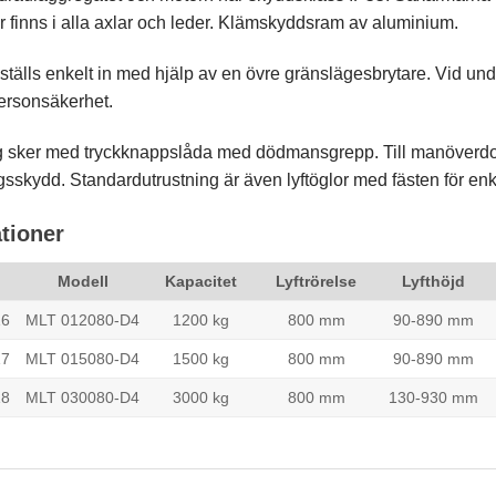
 finns i alla axlar och leder. Klämskyddsram av aluminium.
 ställs enkelt in med hjälp av en övre gränslägesbrytare. Vid und
personsäkerhet.
 sker med tryckknappslåda med dödmansgrepp. Till manöverdon
sskydd. Standardutrustning är även lyftöglor med fästen för enkel
ationer
Modell
Kapacitet
Lyftrörelse
Lyfthöjd
16
MLT 012080-D4
1200 kg
800 mm
90-890 mm
17
MLT 015080-D4
1500 kg
800 mm
90-890 mm
18
MLT 030080-D4
3000 kg
800 mm
130-930 mm