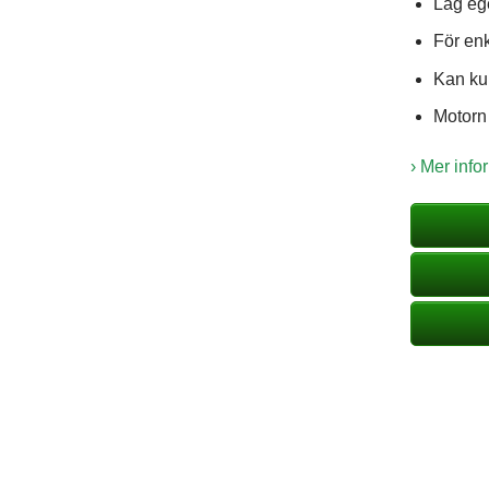
Låg eg
För enk
Kan k
Motorn
› Mer info