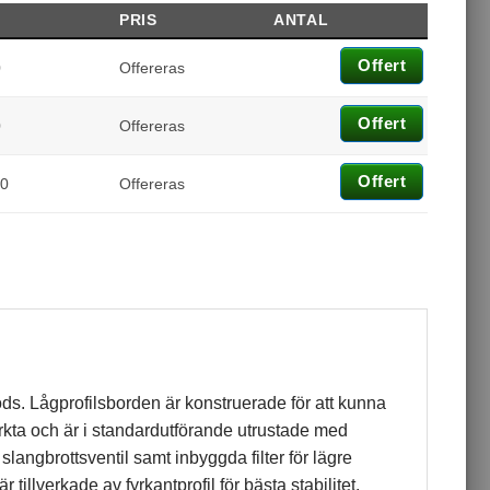
PRIS
ANTAL
Offert
0
Offereras
Offert
0
Offereras
Offert
00
Offereras
ods. Lågprofilsborden är konstruerade för att kunna
ta och är i standardutförande utrustade med
 slangbrottsventil samt inbyggda filter för lägre
llverkade av fyrkantprofil för bästa stabilitet.