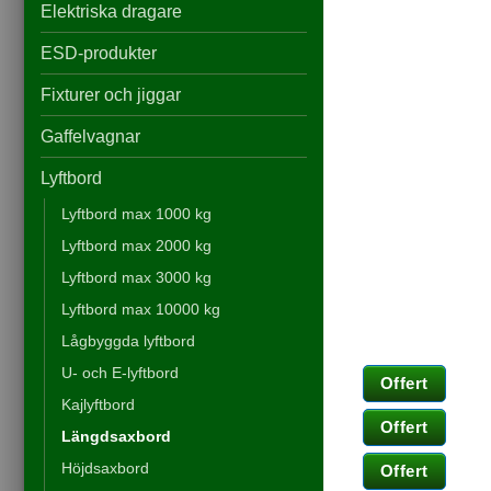
Elektriska dragare
ESD-produkter
Fixturer och jiggar
Gaffelvagnar
Lyftbord
Lyftbord max 1000 kg
Lyftbord max 2000 kg
Lyftbord max 3000 kg
Nödvändiga
Lyftbord max 10000 kg
Dessa kakor
Lågbyggda lyftbord
går inte att
välja bort. De
U- och E-lyftbord
behövs för att
Offert
hemsidan
Kajlyftbord
över huvud
Offert
Längdsaxbord
taget ska
fungera.
Höjdsaxbord
Offert