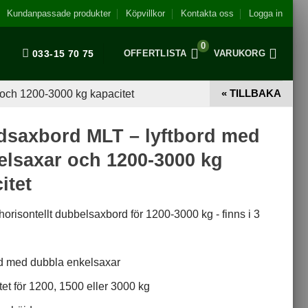
Kundanpassade produkter
Köpvillkor
Kontakta oss
Logga in
0
033-15 70 75
OFFERTLISTA
VARUKORG
« TILLBAKA
och 1200-3000 kg kapacitet
dsaxbord MLT – lyftbord med
lsaxar och 1200-3000 kg
itet
orisontellt dubbelsaxbord för 1200-3000 kg - finns i 3
rd med dubbla enkelsaxar
et för 1200, 1500 eller 3000 kg