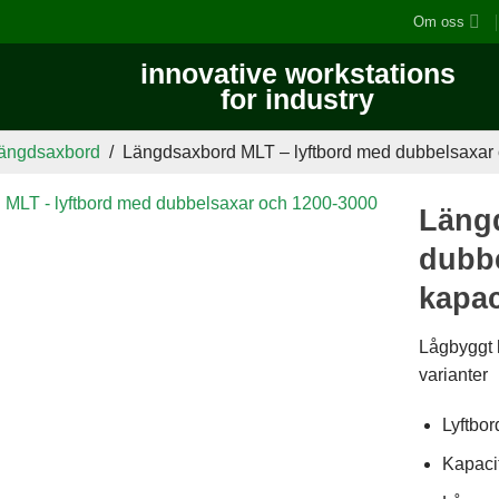
Om oss
innovative workstations
for industry
ängdsaxbord
/
Längdsaxbord MLT – lyftbord med dubbelsaxar 
Läng
dubbe
kapac
Lågbyggt h
varianter
Lyftbo
Kapacit