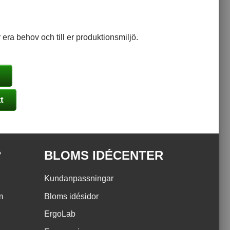
era behov och till er produktionsmiljö.
t
?
BLOMS IDÉCENTER
Kundanpassningar
m
Bloms idésidor
ErgoLab