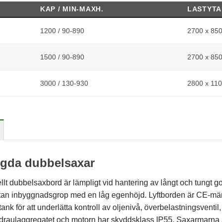
KAP / MIN-MAXH.
LASTYTA
1200 / 90-890
2700 x 85
1500 / 90-890
2700 x 85
3000 / 130-930
2800 x 11
gda dubbelsaxar
ellt dubbelsaxbord är lämpligt vid hantering av långt och tungt g
an inbyggnadsgrop med en låg egenhöjd. Lyftborden är CE-märk
tank för att underlätta kontroll av oljenivå, överbelastningsventil,
draulaggregatet och motorn har skyddsklass IP55. Saxarmarna är ti