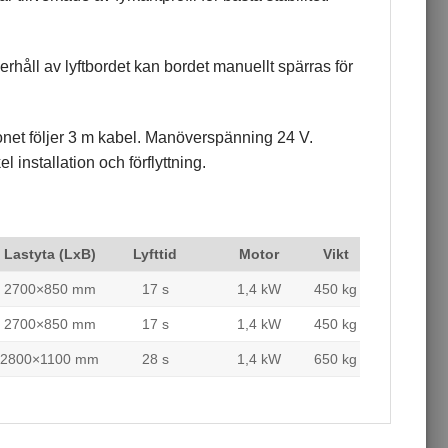
erhåll av lyftbordet kan bordet manuellt spärras för
et följer 3 m kabel. Manöverspänning 24 V.
 installation och förflyttning.
Lastyta (LxB)
Lyfttid
Motor
Vikt
2700×850 mm
17 s
1,4 kW
450 kg
2700×850 mm
17 s
1,4 kW
450 kg
2800×1100 mm
28 s
1,4 kW
650 kg