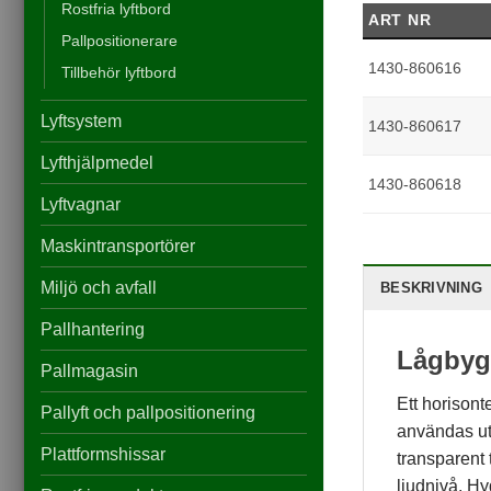
Rostfria lyftbord
ART NR
Pallpositionerare
Statistik
För att vi ska
1430-860616
Tillbehör lyftbord
kunna
förbättra
Lyftsystem
hemsidans
1430-860617
funktionalitet
och
Lyfthjälpmedel
uppbyggnad,
1430-860618
baserat på
Lyftvagnar
hur
hemsidan
Maskintransportörer
används.
Miljö och avfall
BESKRIVNING
Pallhantering
Upplevelse
För att vår
Lågbyg
Pallmagasin
hemsida ska
prestera så
Ett horisont
bra som
Pallyft och pallpositionering
användas ut
möjligt
under ditt
Plattformshissar
transparent 
besök. Om
ljudnivå. Hy