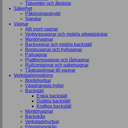
Taburetter och åkstolar
Säkerhet
Påkörningsskydd
Speglar
Vagnar
Allt inom vagnar
Verktygsvagnar och mobila arbetsbänkar
Montörvagnar
Backvagnar och mobila backställ
Bordsvagnar och hyllvagnar
Pallvagnar
Plattformsvagnar och lådvagnar
Rullcontainrar och paketvagnar
Tågkopplingar till vagnar
Verkstadsinredning
Bordshurtsar
Vägghängda hyllor
Backställ
Enkla backställ
Dubbla backställ
Kraftiga backställ
Montörvagnar
Backskåp
Verkstadshurtsar
Förvaringsskåp