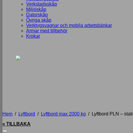
Verkstadsskåp
Miljöskåp
Datorskåp
Övriga skåp
Verktygsvagnar och mobila arbetsbänkar
Armar med tillbehör
Krokar
Hem
/
Lyftbord
/
Lyftbord max 2000 kg
/
Lyftbord PLN – stat
« TILLBAKA