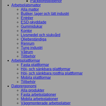
Packbordstillbehör
Arbetsplatsmattor
Alla mattor
Butiker, lager och lätt industri
Entréer
ESD-skyddade
Gummidukar
Kontor
Livsmedel och sjukvård
Oljebeständiga
Renrum
Tung industri
Våtrum
Tillbehör
Arbetsplattformar
Fasta plattformar
Höj- och sänkbara plattformar
Höj- och sänkbara rostfria plattformar
Mobila plattformar
Tillbehör
Datorergonomi
Alla produkter
Fasta arbetsstationer
Mobila arbetsstationer
Väggmonterade arbetsplatser