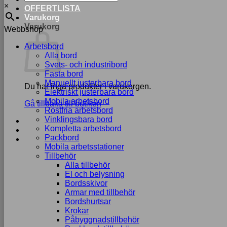
×
OFFERTLISTA
Varukorg
Varukorg
Webbshop
Arbetsbord
Alla bord
Svets- och industribord
Fasta bord
Manuellt justerbara bord
Du har inga produkter i varukorgen.
Elektriskt justerbara bord
Mobila arbetsbord
Gå tillbaka till butiken
Rostfria arbetsbord
Vinklingsbara bord
Kompletta arbetsbord
Packbord
Mobila arbetsstationer
Tillbehör
Alla tillbehör
El och belysning
Bordsskivor
Armar med tillbehör
Bordshurtsar
Krokar
Påbyggnadstillbehör