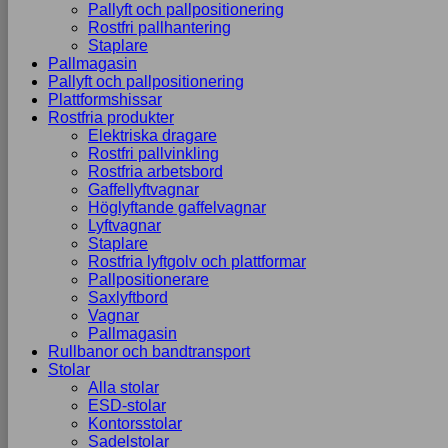
Pallyft och pallpositionering
Rostfri pallhantering
Staplare
Pallmagasin
Pallyft och pallpositionering
Plattformshissar
Rostfria produkter
Elektriska dragare
Rostfri pallvinkling
Rostfria arbetsbord
Gaffellyftvagnar
Höglyftande gaffelvagnar
Lyftvagnar
Staplare
Rostfria lyftgolv och plattformar
Pallpositionerare
Saxlyftbord
Vagnar
Pallmagasin
Rullbanor och bandtransport
Stolar
Alla stolar
ESD-stolar
Kontorsstolar
Sadelstolar