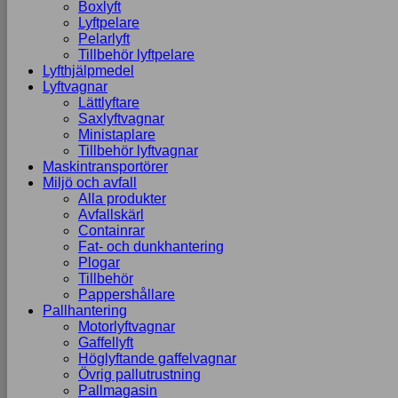
Boxlyft
Lyftpelare
Pelarlyft
Tillbehör lyftpelare
Lyfthjälpmedel
Lyftvagnar
Lättlyftare
Saxlyftvagnar
Ministaplare
Tillbehör lyftvagnar
Maskintransportörer
Miljö och avfall
Alla produkter
Avfallskärl
Containrar
Fat- och dunkhantering
Plogar
Tillbehör
Pappershållare
Pallhantering
Motorlyftvagnar
Gaffellyft
Höglyftande gaffelvagnar
Övrig pallutrustning
Pallmagasin