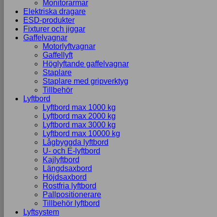
Monitorarmar
Elektriska dragare
ESD-produkter
Fixturer och jiggar
Gaffelvagnar
Motorlyftvagnar
Gaffellyft
Höglyftande gaffelvagnar
Staplare
Staplare med gripverktyg
Tillbehör
Lyftbord
Lyftbord max 1000 kg
Lyftbord max 2000 kg
Lyftbord max 3000 kg
Lyftbord max 10000 kg
Lågbyggda lyftbord
U- och E-lyftbord
Kajlyftbord
Längdsaxbord
Höjdsaxbord
Rostfria lyftbord
Pallpositionerare
Tillbehör lyftbord
Lyftsystem