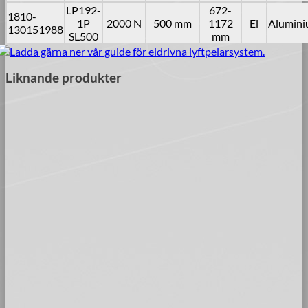
LP192-
672-
1810-
1P
2000 N
500 mm
1172
El
Alumin
130151988
SL500
mm
Ladda gärna ner vår guide för eldrivna lyftpelarsystem.
Liknande produkter