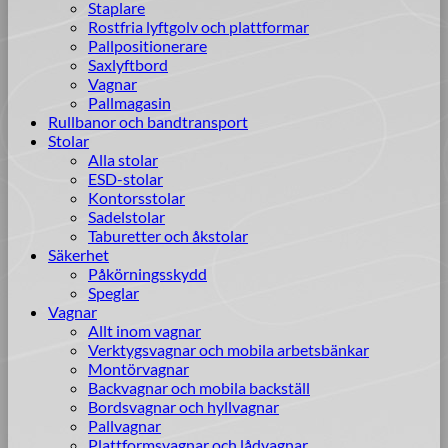
Staplare
Rostfria lyftgolv och plattformar
Pallpositionerare
Saxlyftbord
Vagnar
Pallmagasin
Rullbanor och bandtransport
Stolar
Alla stolar
ESD-stolar
Kontorsstolar
Sadelstolar
Taburetter och åkstolar
Säkerhet
Påkörningsskydd
Speglar
Vagnar
Allt inom vagnar
Verktygsvagnar och mobila arbetsbänkar
Montörvagnar
Backvagnar och mobila backställ
Bordsvagnar och hyllvagnar
Pallvagnar
Plattformsvagnar och lådvagnar