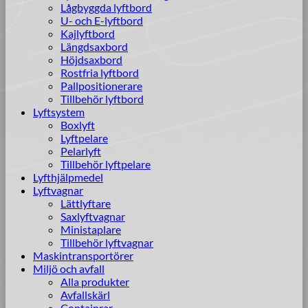
Lågbyggda lyftbord
U- och E-lyftbord
Kajlyftbord
Längdsaxbord
Höjdsaxbord
Rostfria lyftbord
Pallpositionerare
Tillbehör lyftbord
Lyftsystem
Boxlyft
Lyftpelare
Pelarlyft
Tillbehör lyftpelare
Lyfthjälpmedel
Lyftvagnar
Lättlyftare
Saxlyftvagnar
Ministaplare
Tillbehör lyftvagnar
Maskintransportörer
Miljö och avfall
Alla produkter
Avfallskärl
Containrar