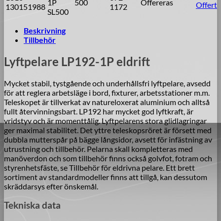
1P
500
Offereras
Offert
130151988
1172
SL500
Beskrivning
Tillbehör
Lyftpelare LP192-1P eldrift
Mycket stabil, tystgående och underhållsfri lyftpelare, avsedd
för att reglera arbetsläge i bord, fixturer, arbetsstationer m.m.
Teleskopet är tillverkat av natureloxerat aluminium och alltså
fullt återvinningsbart. LP192 har mycket god lyftkraft, är
vridstyv och är momenttålig. Lyftpelarens stora glidlagringar
ger maximal stabilitet. Det yttre teleskopsröret är försett med
dubbla mutterspår på bägge långsidor, avsett för infästning av
utrustning och tillbehör. Pelarna skall kompletteras med
manöverdon och som tillbehör finns också golvfot, fotram och
styrenhetsfäste, se Tillbehör för eldrivna pelare. Ett brett
sortiment av standardmodeller finns att tillgå, kan dessutom
skräddarsys efter önskemål.
Tekniska data