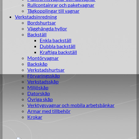
Rullcontainrar och paketvagnar
Tågkopplingar till vagnar
Verkstadsinredning
Bordshurtsar
Vägghängda hyllor
Backställ
Enkla backställ
Dubbla backställ
Kraftiga backställ
Montörvagnar
Backskåp
Verkstadshurtsar
Förvaringsskåp
Verkstadsskåp
Miljöskåp
Datorskåp
Övriga skåp
Verktygsvagnar och mobila arbetsbänkar
Armar med tillbehör
Krokar