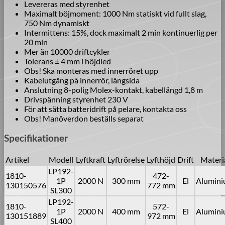
Levereras med styrenhet
Maximalt böjmoment: 1000 Nm statiskt vid fullt slag,
750 Nm dynamiskt
Intermittens: 15%, dock maximalt 2 min kontinuerlig per
20 min
Mer än 10000 driftcykler
Tolerans ± 4 mm i höjdled
Obs! Ska monteras med innerröret upp
Kabelutgång på innerrör, långsida
Anslutning 8-polig Molex-kontakt, kabellängd 1,8 m
Drivspänning styrenhet 230 V
För att sätta batteridrift på pelare, kontakta oss
Obs! Manöverdon beställs separat
Specifikationer
Artikel
Modell
Lyftkraft
Lyftrörelse
Lyfthöjd
Drift
Materi
LP192-
1810-
472-
1P
2000 N
300 mm
El
Alumin
130150576
772 mm
SL300
LP192-
1810-
572-
1P
2000 N
400 mm
El
Alumin
130151889
972 mm
SL400