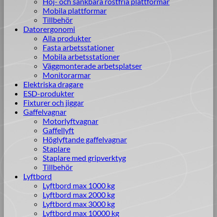
Höj- och sänkbara rostfria plattformar
Mobila plattformar
Tillbehör
Datorergonomi
Marknadsföring
Alla produkter
Genom att dela
Fasta arbetsstationer
med dig av dina
Mobila arbetsstationer
intressen och ditt
Väggmonterade arbetsplatser
beteende när du
Monitorarmar
surfar ökar du
Elektriska dragare
chansen att få se
ESD-produkter
personligt
Fixturer och jiggar
anpassat innehåll
Gaffelvagnar
och erbjudanden.
Motorlyftvagnar
Gaffellyft
Höglyftande gaffelvagnar
Staplare
Staplare med gripverktyg
Tillbehör
Lyftbord
Lyftbord max 1000 kg
Lyftbord max 2000 kg
Lyftbord max 3000 kg
Lyftbord max 10000 kg