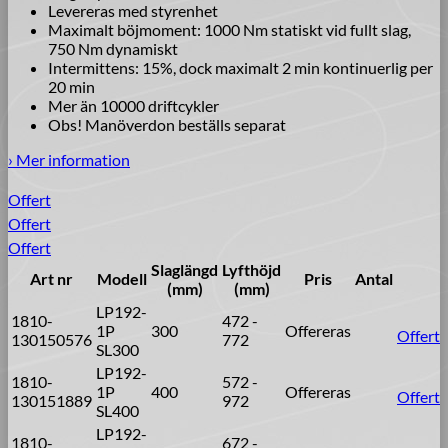
Levereras med styrenhet
Maximalt böjmoment: 1000 Nm statiskt vid fullt slag,
750 Nm dynamiskt
Intermittens: 15%, dock maximalt 2 min kontinuerlig per
20 min
Mer än 10000 driftcykler
Obs! Manöverdon beställs separat
› Mer information
Offert
Offert
Offert
Slaglängd
Lyfthöjd
Art nr
Modell
Pris
Antal
(mm)
(mm)
LP192-
1810-
472 -
1P
300
Offereras
Offert
130150576
772
SL300
LP192-
1810-
572 -
1P
400
Offereras
Offert
130151889
972
SL400
LP192-
1810-
672 -