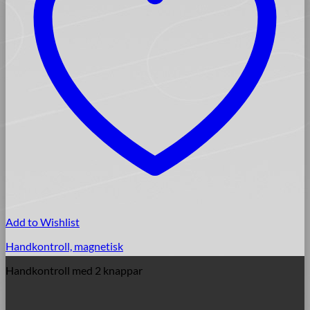
Add to Wishlist
Handkontroll, magnetisk
Handkontroll med 2 knappar