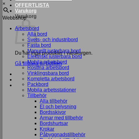
×
OFFERTLISTA
Varukorg
Varukorg
Webbshop
Arbetsbord
Alla bord
Svets- och industribord
Fasta bord
Manuellt justerbara bord
Du har inga produkter i varukorgen.
Elektriskt justerbara bord
Mobila arbetsbord
Gå tillbaka till butiken
Rostfria arbetsbord
Vinklingsbara bord
Kompletta arbetsbord
Packbord
Mobila arbetsstationer
Tillbehör
Alla tillbehör
El och belysning
Bordsskivor
Armar med tillbehör
Bordshurtsar
Krokar
Påbyggnadstillbehör