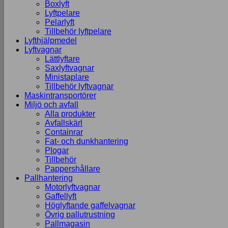
Boxlyft
Lyftpelare
Pelarlyft
Tillbehör lyftpelare
Lyfthjälpmedel
Lyftvagnar
Lättlyftare
Saxlyftvagnar
Ministaplare
Tillbehör lyftvagnar
Maskintransportörer
Miljö och avfall
Alla produkter
Avfallskärl
Containrar
Fat- och dunkhantering
Plogar
Tillbehör
Pappershållare
Pallhantering
Motorlyftvagnar
Gaffellyft
Höglyftande gaffelvagnar
Övrig pallutrustning
Pallmagasin