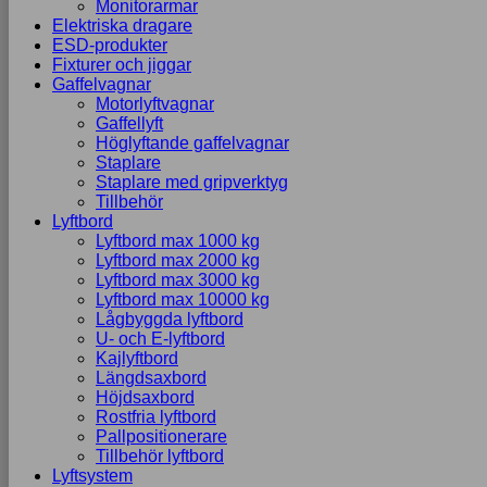
Monitorarmar
Elektriska dragare
ESD-produkter
Fixturer och jiggar
Gaffelvagnar
Motorlyftvagnar
Gaffellyft
Höglyftande gaffelvagnar
Staplare
Staplare med gripverktyg
Tillbehör
Lyftbord
Lyftbord max 1000 kg
Lyftbord max 2000 kg
Lyftbord max 3000 kg
Lyftbord max 10000 kg
Lågbyggda lyftbord
U- och E-lyftbord
Kajlyftbord
Längdsaxbord
Höjdsaxbord
Rostfria lyftbord
Pallpositionerare
Tillbehör lyftbord
Lyftsystem