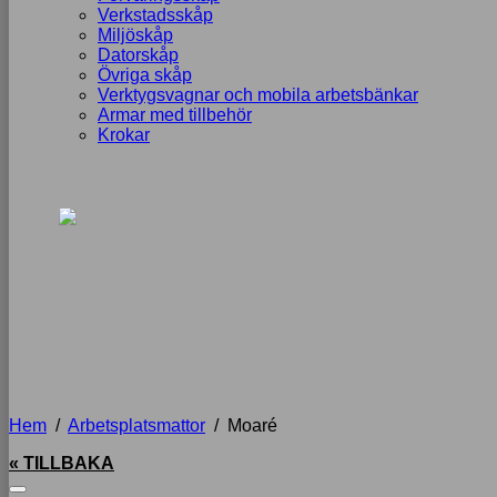
Verkstadsskåp
Miljöskåp
Datorskåp
Övriga skåp
Verktygsvagnar och mobila arbetsbänkar
Armar med tillbehör
Krokar
Hem
/
Arbetsplatsmattor
/
Moaré
« TILLBAKA