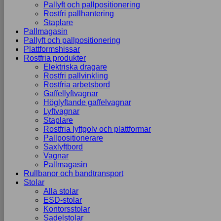
Pallyft och pallpositionering
Rostfri pallhantering
Staplare
Pallmagasin
Pallyft och pallpositionering
Plattformshissar
Rostfria produkter
Elektriska dragare
Rostfri pallvinkling
Rostfria arbetsbord
Gaffellyftvagnar
Höglyftande gaffelvagnar
Lyftvagnar
Staplare
Rostfria lyftgolv och plattformar
Pallpositionerare
Saxlyftbord
Vagnar
Pallmagasin
Rullbanor och bandtransport
Stolar
Alla stolar
ESD-stolar
Kontorsstolar
Sadelstolar