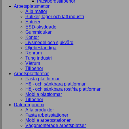
Packbordstillbehör
Arbetsplatsmattor
Alla mattor
Butiker, lager och lätt industri
Entréer
ESD-skyddade
Gummidukar
Kontor
Livsmedel och sjukvård
Oljebeständiga
Renrum
Tung industri
Våtrum
Tillbehör
Arbetsplattformar
Fasta plattformar
Höj- och sänkbara plattformar
Höj- och sänkbara rostfria plattformar
Mobila plattformar
Tillbehör
Datorergonomi
Alla produkter
Fasta arbetsstationer
Mobila arbetsstationer
Väggmonterade arbetsplatser