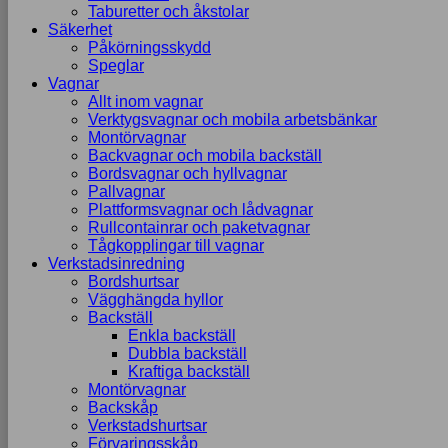
Taburetter och åkstolar
Säkerhet
Påkörningsskydd
Speglar
Vagnar
Allt inom vagnar
Verktygsvagnar och mobila arbetsbänkar
Montörvagnar
Backvagnar och mobila backställ
Bordsvagnar och hyllvagnar
Pallvagnar
Plattformsvagnar och lådvagnar
Rullcontainrar och paketvagnar
Tågkopplingar till vagnar
Verkstadsinredning
Bordshurtsar
Vägghängda hyllor
Backställ
Enkla backställ
Dubbla backställ
Kraftiga backställ
Montörvagnar
Backskåp
Verkstadshurtsar
Förvaringsskåp