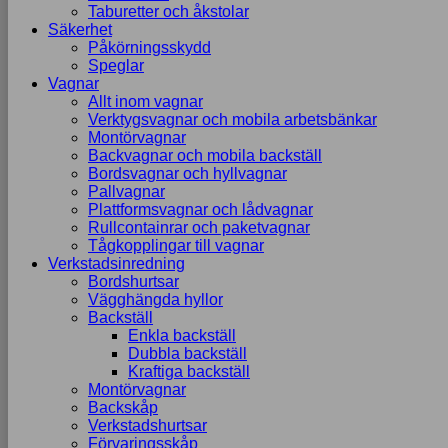
Taburetter och åkstolar
Säkerhet
Påkörningsskydd
Speglar
Vagnar
Allt inom vagnar
Verktygsvagnar och mobila arbetsbänkar
Montörvagnar
Backvagnar och mobila backställ
Bordsvagnar och hyllvagnar
Pallvagnar
Plattformsvagnar och lådvagnar
Rullcontainrar och paketvagnar
Tågkopplingar till vagnar
Verkstadsinredning
Bordshurtsar
Vägghängda hyllor
Backställ
Enkla backställ
Dubbla backställ
Kraftiga backställ
Montörvagnar
Backskåp
Verkstadshurtsar
Förvaringsskåp