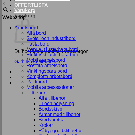
×
OFFERTLISTA
Varukorg
Varukorg
Webbshop
Arbetsbord
Alla bord
Svets- och industribord
Fasta bord
Manuellt justerbara bord
Du har inga produkter i varukorgen.
Elektriskt justerbara bord
Mobila arbetsbord
Gå tillbaka till butiken
Rostfria arbetsbord
Vinklingsbara bord
Kompletta arbetsbord
Packbord
Mobila arbetsstationer
Tillbehör
Alla tillbehör
El och belysning
Bordsskivor
Armar med tillbehör
Bordshurtsar
Krokar
Påbyggnadstillbehör