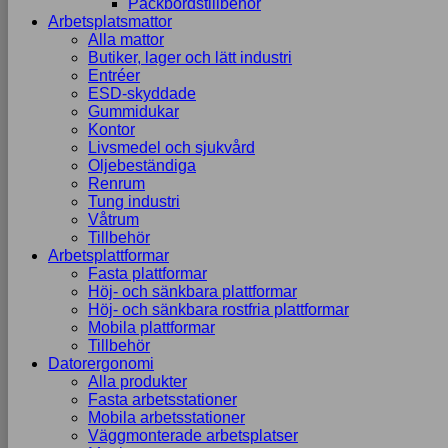
Packbordstillbehör
Arbetsplatsmattor
Alla mattor
Butiker, lager och lätt industri
Entréer
ESD-skyddade
Gummidukar
Kontor
Livsmedel och sjukvård
Oljebeständiga
Renrum
Tung industri
Våtrum
Tillbehör
Arbetsplattformar
Fasta plattformar
Höj- och sänkbara plattformar
Höj- och sänkbara rostfria plattformar
Mobila plattformar
Tillbehör
Datorergonomi
Alla produkter
Fasta arbetsstationer
Mobila arbetsstationer
Väggmonterade arbetsplatser