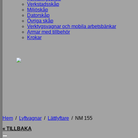
Verkstadsskåp
Miljöskåp
Datorskåp
Övriga skåp
Verktygsvagnar och mobila arbetsbänkar
Armar med tillbehör
Krokar
Hem
/
Lyftvagnar
/
Lättlyftare
/
NM 155
« TILLBAKA