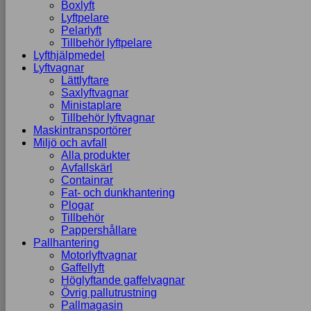
Boxlyft
Lyftpelare
Pelarlyft
Tillbehör lyftpelare
Lyfthjälpmedel
Lyftvagnar
Lättlyftare
Saxlyftvagnar
Ministaplare
Tillbehör lyftvagnar
Maskintransportörer
Miljö och avfall
Alla produkter
Avfallskärl
Containrar
Fat- och dunkhantering
Plogar
Tillbehör
Pappershållare
Pallhantering
Motorlyftvagnar
Gaffellyft
Höglyftande gaffelvagnar
Övrig pallutrustning
Pallmagasin