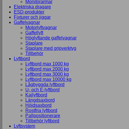
Monitorarmar
Elektriska dragare
ESD-produkter
Fixturer och jiggar
Gaffelvagnar
Motorlyftvagnar
Gaffellyft
Höglyftande gaffelvagnar
Staplare
Staplare med gripverktyg
Tillbehör
Lyftbord
Lyftbord max 1000 kg
Lyftbord max 2000 kg
Lyftbord max 3000 kg
Lyftbord max 10000 kg
Lågbyggda lyftbord
U- och E-lyftbord
Kajlyftbord
Längdsaxbord
Höjdsaxbord
Rostfria lyftbord
Pallpositionerare
Tillbehör lyftbord
Lyftsystem