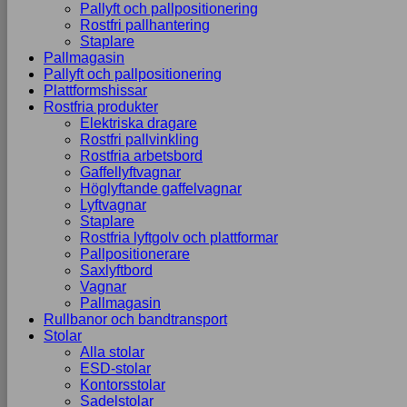
Pallyft och pallpositionering
Rostfri pallhantering
Staplare
Pallmagasin
Pallyft och pallpositionering
Plattformshissar
Rostfria produkter
Elektriska dragare
Rostfri pallvinkling
Rostfria arbetsbord
Gaffellyftvagnar
Höglyftande gaffelvagnar
Lyftvagnar
Staplare
Rostfria lyftgolv och plattformar
Pallpositionerare
Saxlyftbord
Vagnar
Pallmagasin
Rullbanor och bandtransport
Stolar
Alla stolar
ESD-stolar
Kontorsstolar
Sadelstolar