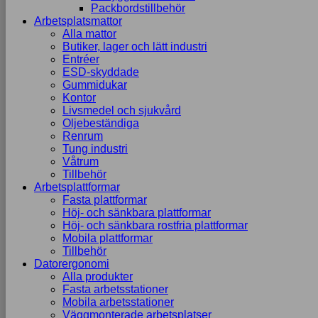
Packbordstillbehör
Arbetsplatsmattor
Alla mattor
Butiker, lager och lätt industri
Entréer
ESD-skyddade
Gummidukar
Kontor
Livsmedel och sjukvård
Oljebeständiga
Renrum
Tung industri
Våtrum
Tillbehör
Arbetsplattformar
Fasta plattformar
Höj- och sänkbara plattformar
Höj- och sänkbara rostfria plattformar
Mobila plattformar
Tillbehör
Datorergonomi
Alla produkter
Fasta arbetsstationer
Mobila arbetsstationer
Väggmonterade arbetsplatser