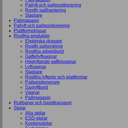
Pallyft och pallpositionering
Rostfri pallhantering
Staplare
Pallmagasin
Pallyft och pallpositionering
Plattformshissar
Rostfria produkter
Elektriska dragare
Rostfri pallvinkling
Rostfria arbetsbord
Gaffellyftvagnar
Höglyftande gaffelvagnar
Lyftvagnar
Staplare
Rostfria lyftgolv och plattformar
Pallpositionerare
Saxlyftbord
Vagnar
Pallmagasin
Rullbanor och bandtransport
Stolar
Alla stolar
ESD-stolar
Kontorsstolar