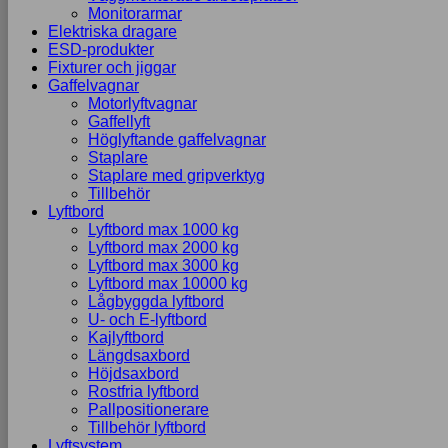
Monitorarmar
Elektriska dragare
ESD-produkter
Fixturer och jiggar
Gaffelvagnar
Motorlyftvagnar
Gaffellyft
Höglyftande gaffelvagnar
Staplare
Staplare med gripverktyg
Tillbehör
Lyftbord
Lyftbord max 1000 kg
Lyftbord max 2000 kg
Lyftbord max 3000 kg
Lyftbord max 10000 kg
Lågbyggda lyftbord
U- och E-lyftbord
Kajlyftbord
Längdsaxbord
Höjdsaxbord
Rostfria lyftbord
Pallpositionerare
Tillbehör lyftbord
Lyftsystem