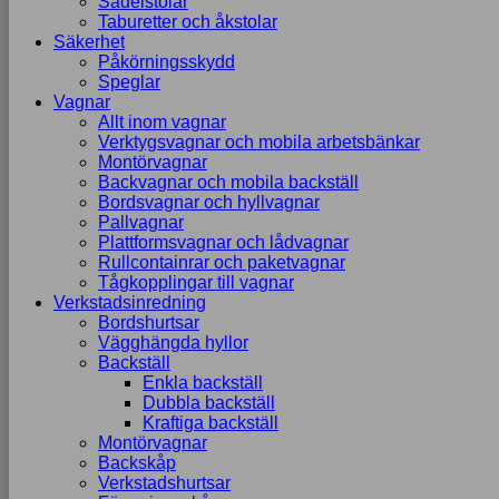
Sadelstolar
Taburetter och åkstolar
Säkerhet
Påkörningsskydd
Speglar
Vagnar
Allt inom vagnar
Verktygsvagnar och mobila arbetsbänkar
Montörvagnar
Backvagnar och mobila backställ
Bordsvagnar och hyllvagnar
Pallvagnar
Plattformsvagnar och lådvagnar
Rullcontainrar och paketvagnar
Tågkopplingar till vagnar
Verkstadsinredning
Bordshurtsar
Vägghängda hyllor
Backställ
Enkla backställ
Dubbla backställ
Kraftiga backställ
Montörvagnar
Backskåp
Verkstadshurtsar