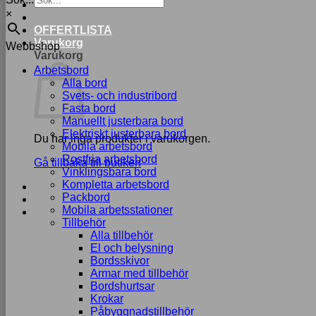
×
OFFERTLISTA
Varukorg
Webbshop
Varukorg
Arbetsbord
Alla bord
Svets- och industribord
Fasta bord
Manuellt justerbara bord
Elektriskt justerbara bord
Du har inga produkter i varukorgen.
Mobila arbetsbord
Rostfria arbetsbord
Gå tillbaka till butiken
Vinklingsbara bord
Kompletta arbetsbord
Packbord
Mobila arbetsstationer
Tillbehör
Alla tillbehör
El och belysning
Bordsskivor
Armar med tillbehör
Bordshurtsar
Krokar
Påbyggnadstillbehör