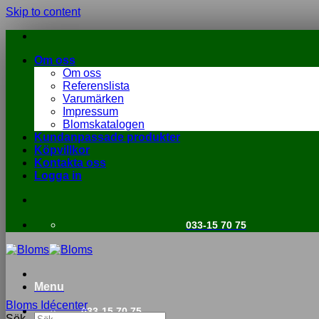
Skip to content
Om oss
Om oss
Referenslista
Varumärken
Impressum
Blomskatalogen
Kundanpassade produkter
Köpvillkor
Kontakta oss
Logga in
033-15 70 75
Menu
Bloms Idécenter
033-15 70 75
Sök...