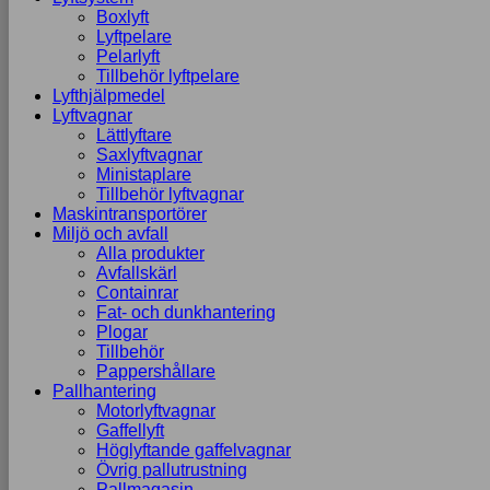
Boxlyft
Lyftpelare
Pelarlyft
Tillbehör lyftpelare
Lyfthjälpmedel
Lyftvagnar
Lättlyftare
Saxlyftvagnar
Ministaplare
Tillbehör lyftvagnar
Maskintransportörer
Miljö och avfall
Alla produkter
Avfallskärl
Containrar
Fat- och dunkhantering
Plogar
Tillbehör
Pappershållare
Pallhantering
Motorlyftvagnar
Gaffellyft
Höglyftande gaffelvagnar
Övrig pallutrustning
Pallmagasin