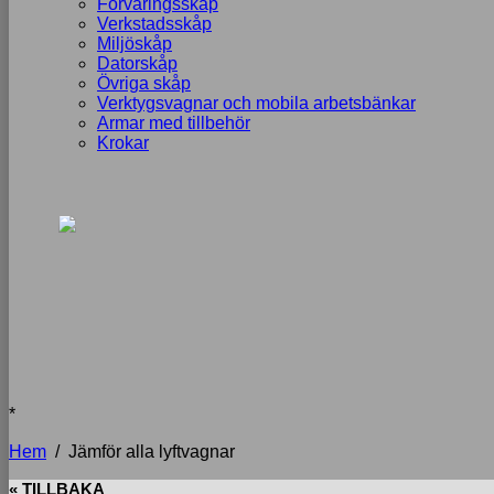
Förvaringsskåp
Verkstadsskåp
Miljöskåp
Datorskåp
Övriga skåp
Verktygsvagnar och mobila arbetsbänkar
Armar med tillbehör
Krokar
*
Hem
/
Jämför alla lyftvagnar
« TILLBAKA