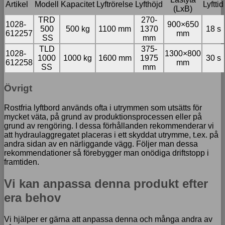
Artikel
Modell
Kapacitet
Lyftrörelse
Lyfthöjd
Lyfttid
(LxB)
TRD
270-
1028-
900×650
500
500 kg
1100 mm
1370
18 s
612257
mm
SS
mm
TLD
375-
1028-
1300×800
1000
1000 kg
1600 mm
1975
30 s
612258
mm
SS
mm
Övrigt
Rostfria lyftbord används ofta i utrymmen som utsätts för
mycket väta, på grund av produktionsprocessen eller på
grund av rengöring. I dessa förhållanden rekommenderar vi
att hydraulaggregatet placeras i ett skyddat utrymme, t.ex. på
andra sidan av en närliggande vägg. Följer man dessa
rekommendationer så förebygger man onödiga driftstopp i
framtiden.
Vi kan anpassa denna produkt efter
era behov
Vi hjälper er gärna att anpassa denna och många andra av