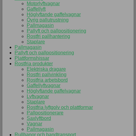
Motorlyftvagnar
Gaffellyft
Höglyftande gaffelvagnar
Övrig pallutrustning
Pallmagasin
Pallyft och pallpositionering
Rostfri pallhantering
Staplare
Pallmagasin
Pallyft och pallpositionering
Plattformshissar
Rostfria produkter
Elektriska dragare
Rostfri pallvinkling
Rostfria arbetsbord
Gaffellyftvagnar
Höglyftande gaffelvagnar
Lyftvagnar
Staplare
Rostfria lyftgolv och plattformar
Pallpositionerare
Saxlyftbord
Vagnar
Pallmagasin
Rullbanor och bandtransport