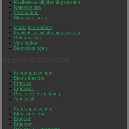
Kvalitets- & miljöledningssystem
Referenslista
Varumärken
Blomskatalogen
Montage & service
Kvalitets- & miljöledningssystem
Referenslista
Varumärken
Blomskatalogen
BLOMS IDÉCENTER
Kundanpassningar
Bloms idésidor
ErgoLab
Ergonomi
Regler & CE-märkning
Arbetssätt
Kundanpassningar
Bloms idésidor
ErgoLab
Ergonomi