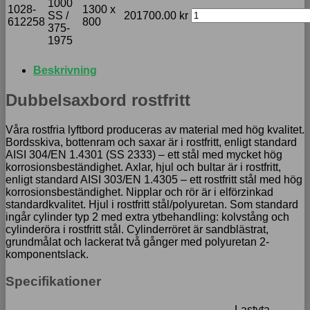
1000
1028-
1300 x
SS /
201700.00
kr
612258
800
375-
1975
Beskrivning
Dubbelsaxbord rostfritt
Våra rostfria lyftbord produceras av material med hög kvalitet.
Bordsskiva, bottenram och saxar är i rostfritt, enligt standard
AISI 304/EN 1.4301 (SS 2333) – ett stål med mycket hög
korrosionsbeständighet. Axlar, hjul och bultar är i rostfritt,
enligt standard AISI 303/EN 1.4305 – ett rostfritt stål med hög
korrosionsbeständighet. Nipplar och rör är i elförzinkad
standardkvalitet. Hjul i rostfritt stål/polyuretan. Som standard
ingår cylinder typ 2 med extra ytbehandling: kolvstång och
cylinderöra i rostfritt stål. Cylinderröret är sandblästrat,
grundmålat och lackerat två gånger med polyuretan 2-
komponentslack.
Specifikationer
Lastyta