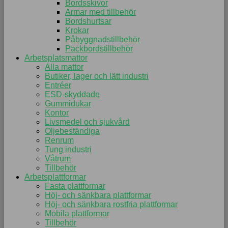
Bordsskivor
Armar med tillbehör
Bordshurtsar
Krokar
Påbyggnadstillbehör
Packbordstillbehör
Arbetsplatsmattor
Alla mattor
Butiker, lager och lätt industri
Entréer
ESD-skyddade
Gummidukar
Kontor
Livsmedel och sjukvård
Oljebeständiga
Renrum
Tung industri
Våtrum
Tillbehör
Arbetsplattformar
Fasta plattformar
Höj- och sänkbara plattformar
Höj- och sänkbara rostfria plattformar
Mobila plattformar
Tillbehör