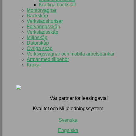
Kraftiga backställ
Montörvagnar
Backskåp
Verkstadshurtsar
Förvaringsskåp
Verkstadsskåp
Miljöskåp
Datorskåp
Övriga skåp
Verktygsvagnar och mobila arbetsbänkar
Armar med tillbehör
Krokar
Vår partner för leasingavtal
Kvalitet och Miljöledningssystem
Svenska
Engelska