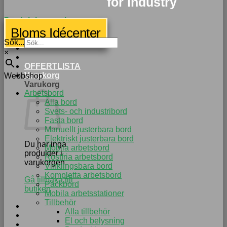
for industry
Produktkategorier
033-
Bloms Idécenter
15 70
75
Sök...
×
OFFERTLISTA
Varukorg
Webbshop
Varukorg
Arbetsbord
Alla bord
Svets- och industribord
Fasta bord
Manuellt justerbara bord
Elektriskt justerbara bord
Du har inga
Mobila arbetsbord
produkter i
Rostfria arbetsbord
varukorgen.
Vinklingsbara bord
Kompletta arbetsbord
Gå tillbaka till
Packbord
butiken
Mobila arbetsstationer
Tillbehör
Alla tillbehör
El och belysning