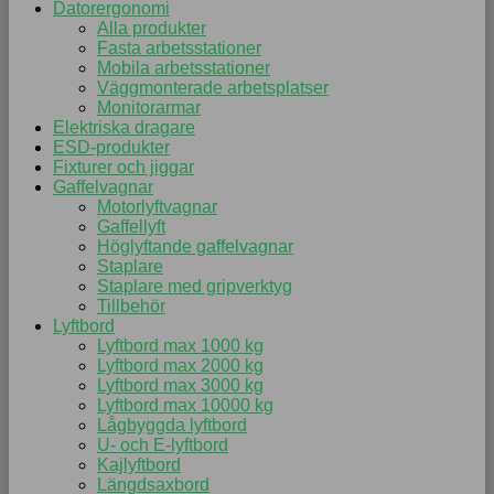
Datorergonomi
Alla produkter
Fasta arbetsstationer
Mobila arbetsstationer
Väggmonterade arbetsplatser
Monitorarmar
Elektriska dragare
ESD-produkter
Fixturer och jiggar
Gaffelvagnar
Motorlyftvagnar
Gaffellyft
Höglyftande gaffelvagnar
Staplare
Staplare med gripverktyg
Tillbehör
Lyftbord
Lyftbord max 1000 kg
Lyftbord max 2000 kg
Lyftbord max 3000 kg
Lyftbord max 10000 kg
Lågbyggda lyftbord
U- och E-lyftbord
Kajlyftbord
Längdsaxbord