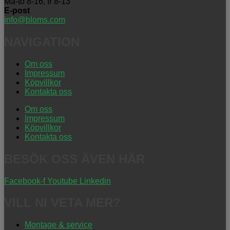
Må-to 8-16, fr 8-13
E-post
info@bloms.com
NAVIGATION
Om oss
Impressum
Köpvillkor
Kontakta oss
Om oss
Impressum
Köpvillkor
Kontakta oss
BESÖK OSS ÄVEN HÄR
Facebook-f
Youtube
Linkedin
VILL NI VETA MER?
Montage & service