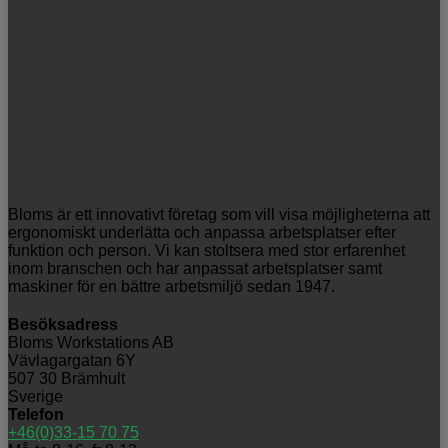
Bloms är ett innovativt företag som vill visa möjligheterna att
ergonomiskt underlätta och anpassa arbetsplatser efter
funktion och person. Vi kan stoltsera med stor erfarenhet
inom branschen och har anpassat arbetsplatser samt
maskiner för en bättre arbetsmiljö sedan 1947.
Besöksadress
Bloms Workstations AB
Vävlagargatan 6Y
507 30 Brämhult
Sverige
Telefon
+46(0)33-15 70 75