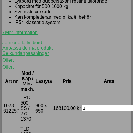
Lyftbord med dubbelsaxar i rostfritt utförande
Kapacitet för 500-1000 kg
Svensktillverkade
Kan kompletteras med olika tillbehör
IP54-klassat elsystem
› Mer information
Jämför alla lyftbord
Anpassa denna produkt
Se kundanpassningar
Offert
Offert
Mod /
Kap /
Art nr
Lastyta
Pris
Antal
Min-
maxh.
TRD
500
1028-
900 x
SS /
168100.00
kr
612257
650
270-
1370
TLD