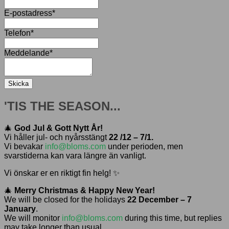
E-postadress
*
Telefon
*
Meddelande
*
Skicka
'TIS THE SEASON...
🎄
God Jul & Gott Nytt År!
Vi håller jul- och nyårsstängt
22 /12 – 7/1.
Vi bevakar
info@bloms.com
under perioden, men
svarstiderna kan vara längre än vanligt.
Vi önskar er en riktigt fin helg! ✨
🎄
Merry Christmas & Happy New Year!
We will be closed for the holidays
22 December – 7
January
.
We will monitor
info@bloms.com
during this time, but replies
may take longer than usual.