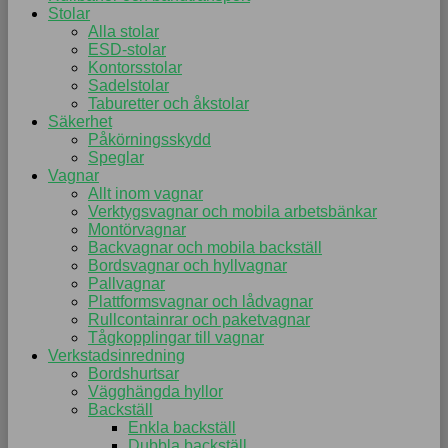
Stolar
Alla stolar
ESD-stolar
Kontorsstolar
Sadelstolar
Taburetter och åkstolar
Säkerhet
Påkörningsskydd
Speglar
Vagnar
Allt inom vagnar
Verktygsvagnar och mobila arbetsbänkar
Montörvagnar
Backvagnar och mobila backställ
Bordsvagnar och hyllvagnar
Pallvagnar
Plattformsvagnar och lådvagnar
Rullcontainrar och paketvagnar
Tågkopplingar till vagnar
Verkstadsinredning
Bordshurtsar
Vägghängda hyllor
Backställ
Enkla backställ
Dubbla backställ