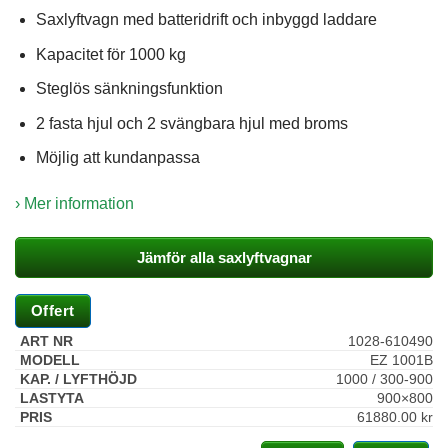
Saxlyftvagn med batteridrift och inbyggd laddare
Kapacitet för 1000 kg
Steglös sänkningsfunktion
2 fasta hjul och 2 svängbara hjul med broms
Möjlig att kundanpassa
› Mer information
Jämför alla saxlyftvagnar
Nödvändiga
Dessa kakor
Offert
går inte att
välja bort. De
1028-610490
behövs för att
EZ 1001B
hemsidan
1000 / 300-900
över huvud
900×800
taget ska
61880.00
kr
fungera.