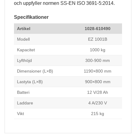
du nekar de
och uppfyller normen SS-EN ISO 3691-5:2014.
här kakorna
kommer viss
funktionalitet
Specifikationer
att försvinna
från
Artikel
1028-610490
hemsidan.
Modell
EZ 1001B
Kapacitet
1000 kg
Marknadsföring
Genom att dela
Lyfthöjd
300-900 mm
med dig av dina
intressen och ditt
Dimensioner (L×B)
1190×800 mm
beteende när du
surfar ökar du
Lastyta (L×B)
900×800 mm
chansen att få se
personligt
Batteri
12 V/28 Ah
anpassat
innehåll och
Laddare
4 A/230 V
erbjudanden.
Vikt
215 kg