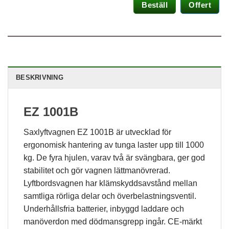
Beställ
Offert
Statistik
För att vi ska
kunna
förbättra
hemsidans
funktionalitet
och
BESKRIVNING
uppbyggnad,
baserat på
hur
EZ 1001B
hemsidan
används.
Saxlyftvagnen EZ 1001B är utvecklad för
ergonomisk hantering av tunga laster upp till 1000
Upplevelse
kg. De fyra hjulen, varav två är svängbara, ger god
För att vår
stabilitet och gör vagnen lättmanövrerad.
hemsida ska
prestera så
Lyftbordsvagnen har klämskyddsavstånd mellan
bra som
samtliga rörliga delar och överbelastningsventil.
möjligt
Underhållsfria batterier, inbyggd laddare och
under ditt
besök. Om
manöverdon med dödmansgrepp ingår. CE-märkt