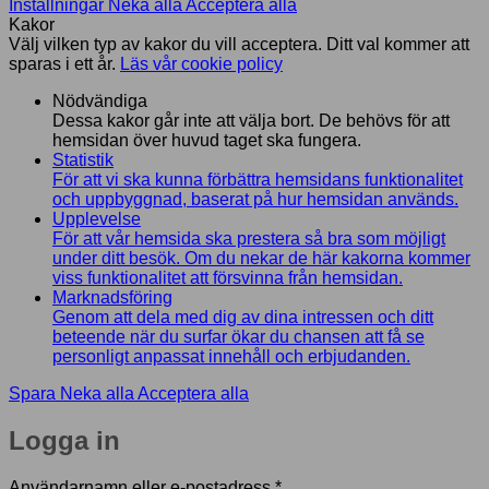
Inställningar
Neka alla
Acceptera alla
Kakor
Välj vilken typ av kakor du vill acceptera. Ditt val kommer att
sparas i ett år.
Läs vår cookie policy
Nödvändiga
Dessa kakor går inte att välja bort. De behövs för att
hemsidan över huvud taget ska fungera.
Statistik
För att vi ska kunna förbättra hemsidans funktionalitet
och uppbyggnad, baserat på hur hemsidan används.
Upplevelse
För att vår hemsida ska prestera så bra som möjligt
under ditt besök. Om du nekar de här kakorna kommer
viss funktionalitet att försvinna från hemsidan.
Marknadsföring
Genom att dela med dig av dina intressen och ditt
beteende när du surfar ökar du chansen att få se
personligt anpassat innehåll och erbjudanden.
Spara
Neka alla
Acceptera alla
Logga in
Obligatoriskt
Användarnamn eller e-postadress
*