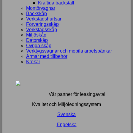
Kraftiga backställ
Montörvagnar
Backskåp
Verkstadshurtsar
Förvaringsskåp
Verkstadsskåp
Miljöskåp
Datorskåp
Övriga skåp
Verktygsvagnar och mobila arbetsbänkar
Armar med tillbehör
Krokar
Vår partner för leasingavtal
Kvalitet och Miljöledningssystem
Svenska
Engelska