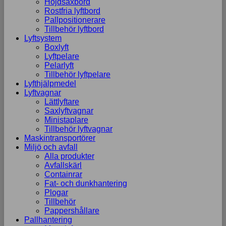
Höjdsaxbord
Rostfria lyftbord
Pallpositionerare
Tillbehör lyftbord
Lyftsystem
Boxlyft
Lyftpelare
Pelarlyft
Tillbehör lyftpelare
Lyfthjälpmedel
Lyftvagnar
Lättlyftare
Saxlyftvagnar
Ministaplare
Tillbehör lyftvagnar
Maskintransportörer
Miljö och avfall
Alla produkter
Avfallskärl
Containrar
Fat- och dunkhantering
Plogar
Tillbehör
Pappershållare
Pallhantering