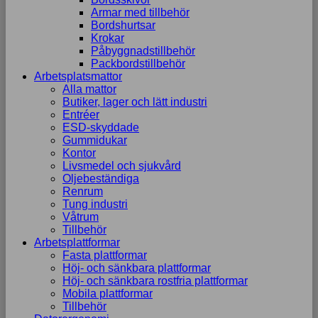
Armar med tillbehör
Bordshurtsar
Krokar
Påbyggnadstillbehör
Packbordstillbehör
Arbetsplatsmattor
Alla mattor
Butiker, lager och lätt industri
Entréer
ESD-skyddade
Gummidukar
Kontor
Livsmedel och sjukvård
Oljebeständiga
Renrum
Tung industri
Våtrum
Tillbehör
Arbetsplattformar
Fasta plattformar
Höj- och sänkbara plattformar
Höj- och sänkbara rostfria plattformar
Mobila plattformar
Tillbehör