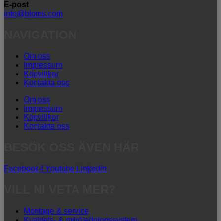
E-post
info@bloms.com
NAVIGATION
Om oss
Impressum
Köpvillkor
Kontakta oss
Om oss
Impressum
Köpvillkor
Kontakta oss
BESÖK OSS ÄVEN HÄR
Facebook-f
Youtube
Linkedin
VILL NI VETA MER?
Montage & service
Kvalitets- & miljöledningssystem