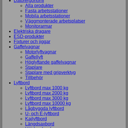
Datorergonomi
Alla produkter
Fasta arbetsstationer
Mobila arbetsstationer
Väggmonterade arbetsplatser
Monitorarmar
Elektriska dragare
ESD-produkter
Fixturer och jiggar
Gaffelvagnar
Motorlyftvagnar
Gaffellyft
Höglyftande gaffelvagnar
Staplare
Staplare med gripverktyg
Tillbehör
Lyftbord
Lyftbord max 1000 kg
Lyftbord max 2000 kg
Lyftbord max 3000 kg
Lyftbord max 10000 kg
Lågbyggda lyftbord
U- och E-lyftbord
Kajlyftbord
Längdsaxbord