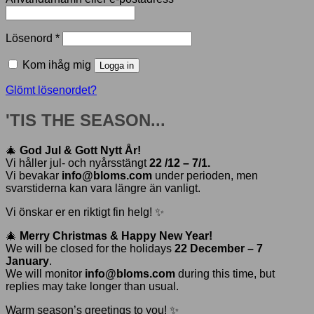
Obligatoriskt
Lösenord
*
Kom ihåg mig
Logga in
Glömt lösenordet?
'TIS THE SEASON...
🎄
God Jul & Gott Nytt År!
Vi håller jul- och nyårsstängt
22 /12 – 7/1.
Vi bevakar
info@bloms.com
under perioden, men
svarstiderna kan vara längre än vanligt.
Vi önskar er en riktigt fin helg! ✨
🎄
Merry Christmas & Happy New Year!
We will be closed for the holidays
22 December – 7
January
.
We will monitor
info@bloms.com
during this time, but
replies may take longer than usual.
Warm season’s greetings to you! ✨