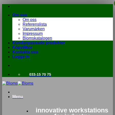
Skip
to
Om oss
content
Om oss
Referenslista
Varumärken
Impressum
Blomskatalogen
Kundanpassade produkter
Köpvillkor
Kontakta oss
Logga in
033-15 70 75
Menu
innovative workstations