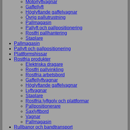
Motorlyftvagnar
Gaffellyft
Höglyftande gaffelvagnar
Övrig pallutrustning
Pallmagasin
Pallyft och pallpositionering
Rostfri pallhantering
Staplare
Pallmagasin
Pallyft och pallpositionering
Plattformshissar
Rostfria produkter
Elektriska dragare
Rostfri pallvinkling
Rostfria arbetsbord
Gaffellyftvagnar
Höglyftande gaffelvagnar
Lyftvagnar
Staplare
Rostfria lyftgolv och plattformar
Pallpositionerare
Saxlyftbord
Vagnar
Pallmagasin
Rullbanor och bandtransport