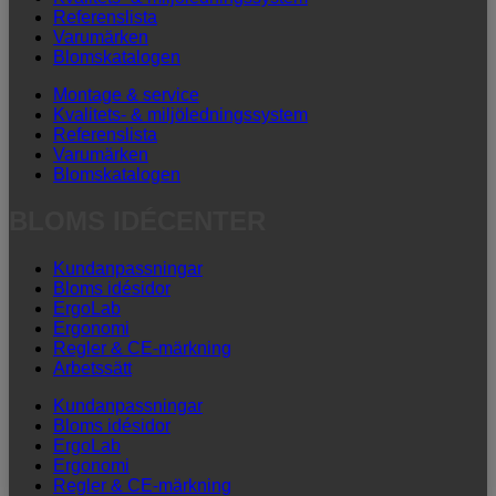
Referenslista
Varumärken
Blomskatalogen
Montage & service
Kvalitets- & miljöledningssystem
Referenslista
Varumärken
Blomskatalogen
BLOMS IDÉCENTER
Kundanpassningar
Bloms idésidor
ErgoLab
Ergonomi
Regler & CE-märkning
Arbetssätt
Kundanpassningar
Bloms idésidor
ErgoLab
Ergonomi
Regler & CE-märkning