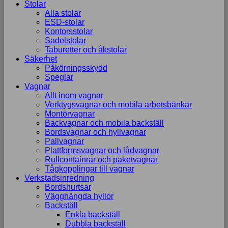
Stolar
Alla stolar
ESD-stolar
Kontorsstolar
Sadelstolar
Taburetter och åkstolar
Säkerhet
Påkörningsskydd
Speglar
Vagnar
Allt inom vagnar
Verktygsvagnar och mobila arbetsbänkar
Montörvagnar
Backvagnar och mobila backställ
Bordsvagnar och hyllvagnar
Pallvagnar
Plattformsvagnar och lådvagnar
Rullcontainrar och paketvagnar
Tågkopplingar till vagnar
Verkstadsinredning
Bordshurtsar
Vägghängda hyllor
Backställ
Enkla backställ
Dubbla backställ