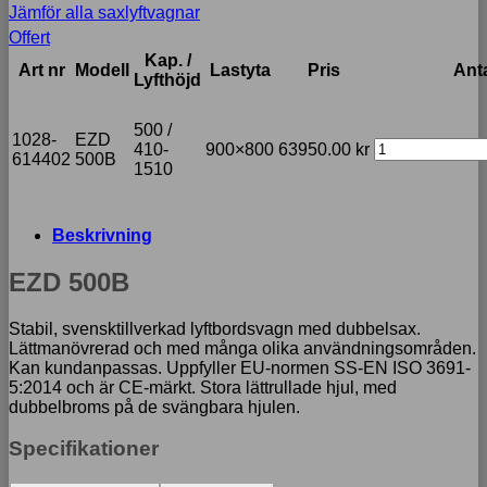
Jämför alla saxlyftvagnar
Offert
Kap. /
Art nr
Modell
Lastyta
Pris
Ant
Lyfthöjd
500 /
1028-
EZD
410-
900×800
63950.00
kr
614402
500B
1510
Beskrivning
EZD 500B
Stabil, svensktillverkad lyftbordsvagn med dubbelsax.
Lättmanövrerad och med många olika användningsområden.
Kan kundanpassas. Uppfyller EU-normen SS-EN ISO 3691-
5:2014 och är CE-märkt. Stora lättrullade hjul, med
dubbelbroms på de svängbara hjulen.
Specifikationer