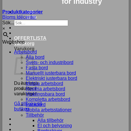
for industry
Produktkategorier
033-
Bloms Idécenter
15 70
Sök...
75
×
OFFERTLISTA
Webbshop
Varukorg
Varukorg
Arbetsbord
Alla bord
Svets- och industribord
Fasta bord
Manuellt justerbara bord
Elektriskt justerbara bord
Du har inga
Mobila arbetsbord
produkter i
Rostfria arbetsbord
varukorgen.
Vinklingsbara bord
Kompletta arbetsbord
Gå tillbaka till
Packbord
butiken
Mobila arbetsstationer
Tillbehör
Alla tillbehör
El och belysning
Bordsskivor