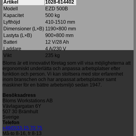
Artikel
1028-614402
Modell
EZD 500B
Kapacitet
500 kg
Lyfthöjd
410-1510 mm
Dimensioner (L×B)
1190×800 mm
Lastyta (L×B)
900×800 mm
Batteri
12 V/28 Ah
Laddare
4 A/230 V
Vikt
235 kg
Bloms är ett innovativt företag som vill visa möjligheterna att
ergonomiskt underlätta och anpassa arbetsplatser efter
funktion och person. Vi kan stoltsera med stor erfarenhet
inom branschen och har anpassat arbetsplatser samt
maskiner för en bättre arbetsmiljö sedan 1947.
Besöksadress
Bloms Workstations AB
Vävlagargatan 6Y
507 30 Brämhult
Sverige
Telefon
+46(0)33-15 70 75
Må-to 8-16, fr 8-13