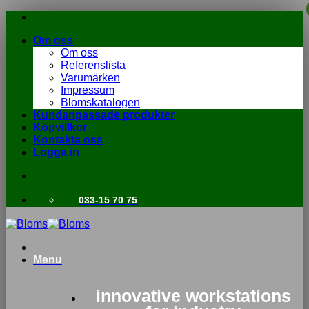
Skip
to
Om oss
content
Om oss
Referenslista
Varumärken
Impressum
Blomskatalogen
Kundanpassade produkter
Köpvillkor
Kontakta oss
Logga in
033-15 70 75
Menu
innovative workstations