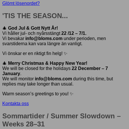
Glömt lösenordet?
'TIS THE SEASON...
🎄
God Jul & Gott Nytt År!
Vi håller jul- och nyårsstängt
22 /12 – 7/1.
Vi bevakar
info@bloms.com
under perioden, men
svarstiderna kan vara längre än vanligt.
Vi önskar er en riktigt fin helg! ✨
🎄
Merry Christmas & Happy New Year!
We will be closed for the holidays
22 December – 7
January
.
We will monitor
info@bloms.com
during this time, but
replies may take longer than usual.
Warm season’s greetings to you! ✨
Kontakta oss
Sommartider / Summer Slowdown –
Weeks 28–31