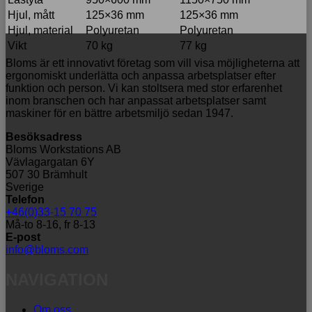
Hjul, mått
125×36 mm
125×36 mm
Hjul, material
Polyuretan
Polyuretan
Vikt
70 kg
77 kg
Bloms är ett innovativt företag som vill visa möjligheterna att
ergonomiskt underlätta och anpassa arbetsplatser efter
funktion och person. Vi kan stoltsera med stor erfarenhet
inom branschen och har anpassat arbetsplatser samt
maskiner för en bättre arbetsmiljö sedan 1947.
Besöksadress
Bloms Workstations AB
Vävlagargatan 6Y
507 30 Brämhult
Sverige
Telefon
+46(0)33-15 70 75
Må-to 8-16, fr 8-13
E-post
info@bloms.com
NAVIGATION
Om oss