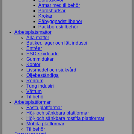
Armar med tillbehör
Bordshurtsar
Krokar
Påbyggnadstillbehör
Packbordstillbehör
Arbetsplatsmattor
Alla mattor
Butiker, lager och lätt industri
Entréer
ESD-skyddade
Gummidukar
Kontor
Livsmedel och sjukvård
Oljebeständiga
Renrum
Tung industri
Våtrum
Tillbehör
Arbetsplattformar
Fasta plattformar
Höj- och sänkbara plattformar
Höj- och sänkbara rostfria plattformar
Mobila plattformar
Tillbehör