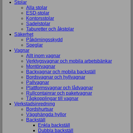
Stolar
Alla stolar
ESD-stolar
Kontorsstolar
Sadelstolar
Taburetter och åkstolar
Säkerhet
Påkörningsskydd
Speglar
Vagnar
Allt inom vagnar
Verktygsvagnar och mobila arbetsbänkar
Montörvagnar
Backvagnar och mobila backställ
Bordsvagnar och hyllvagnar
Pallvagnar
Plattformsvagnar och lådvagnar
Rullcontainrar och paketvagnar
Tågkopplingar till vagnar
Verkstadsinredning
Bordshurtsar
Vägghängda hyllor
Backställ
Enkla backställ
Dubbla backställ