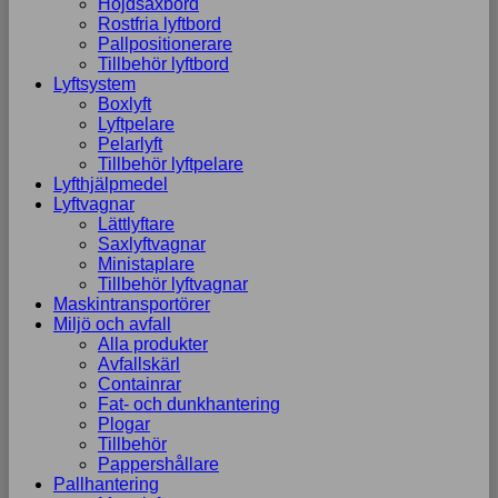
Höjdsaxbord
Rostfria lyftbord
Pallpositionerare
Tillbehör lyftbord
Lyftsystem
Boxlyft
Lyftpelare
Pelarlyft
Tillbehör lyftpelare
Lyfthjälpmedel
Lyftvagnar
Lättlyftare
Saxlyftvagnar
Ministaplare
Tillbehör lyftvagnar
Maskintransportörer
Miljö och avfall
Alla produkter
Avfallskärl
Containrar
Fat- och dunkhantering
Plogar
Tillbehör
Pappershållare
Pallhantering