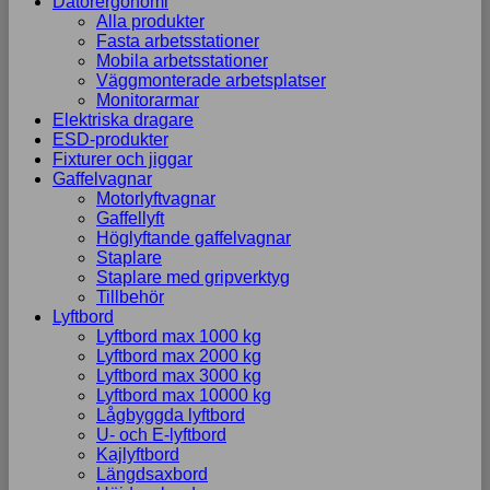
Datorergonomi
Alla produkter
Fasta arbetsstationer
Mobila arbetsstationer
Väggmonterade arbetsplatser
Monitorarmar
Elektriska dragare
ESD-produkter
Fixturer och jiggar
Gaffelvagnar
Motorlyftvagnar
Gaffellyft
Höglyftande gaffelvagnar
Staplare
Staplare med gripverktyg
Tillbehör
Lyftbord
Lyftbord max 1000 kg
Lyftbord max 2000 kg
Lyftbord max 3000 kg
Lyftbord max 10000 kg
Lågbyggda lyftbord
U- och E-lyftbord
Kajlyftbord
Längdsaxbord