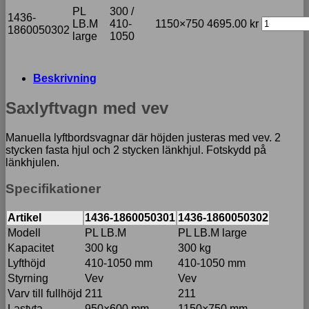
PL
300 /
1436-
LB.M
410-
1150×750
4695.00
kr
1860050302
large
1050
Beskrivning
Saxlyftvagn med vev
Manuella lyftbordsvagnar där höjden justeras med vev. 2
stycken fasta hjul och 2 stycken länkhjul. Fotskydd på
länkhjulen.
Specifikationer
Artikel
1436-1860050301
1436-1860050302
Modell
PL LB.M
PL LB.M large
Kapacitet
300 kg
300 kg
Lyfthöjd
410-1050 mm
410-1050 mm
Styrning
Vev
Vev
Varv till fullhöjd
211
211
Lastyta
950×600 mm
1150×750 mm