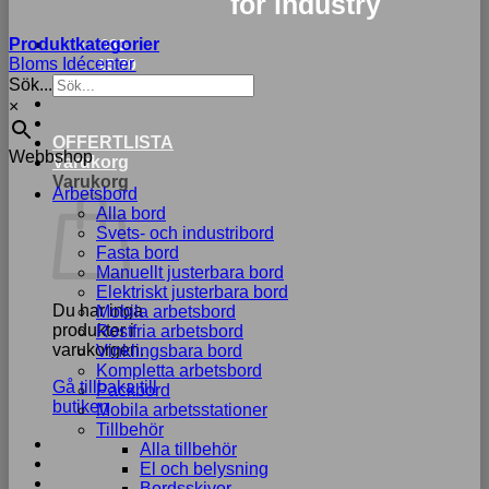
for industry
Produktkategorier
033-
Bloms Idécenter
15 70
Sök...
75
×
OFFERTLISTA
Webbshop
Varukorg
Varukorg
Arbetsbord
Alla bord
Svets- och industribord
Fasta bord
Manuellt justerbara bord
Elektriskt justerbara bord
Du har inga
Mobila arbetsbord
produkter i
Rostfria arbetsbord
varukorgen.
Vinklingsbara bord
Kompletta arbetsbord
Gå tillbaka till
Packbord
butiken
Mobila arbetsstationer
Tillbehör
Alla tillbehör
El och belysning
Bordsskivor