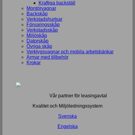
Kraftiga backställ
Montörvagnar
Backskåp
Verkstadshurtsar
Förvaringsskåp
Verkstadsskåp
Miljöskåp
Datorskåp
Övriga skåp
Verktygsvagnar och mobila arbetsbänkar
Armar med tillbehör
Krokar
Vår partner för leasingavtal
Kvalitet och Miljöledningssystem
Svenska
Engelska