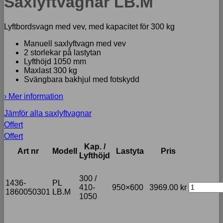
Saxlyftvagnar LB.M
Lyftbordsvagn med vev, med kapacitet för 300 kg
Manuell saxlyftvagn med vev
2 storlekar på lastytan
Lyfthöjd 1050 mm
Maxlast 300 kg
Svängbara bakhjul med fotskydd
› Mer information
Jämför alla saxlyftvagnar
Offert
Offert
Kap. /
Art nr
Modell
Lastyta
Pris
Lyfthöjd
300 /
1436-
PL
410-
950×600
3969.00
kr
1860050301
LB.M
1050