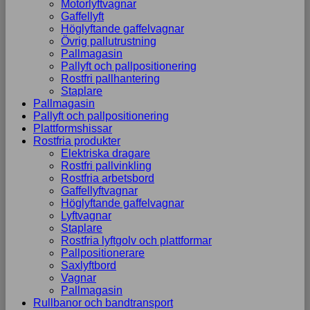
Motorlyftvagnar
Gaffellyft
Höglyftande gaffelvagnar
Övrig pallutrustning
Pallmagasin
Pallyft och pallpositionering
Rostfri pallhantering
Staplare
Pallmagasin
Pallyft och pallpositionering
Plattformshissar
Rostfria produkter
Elektriska dragare
Rostfri pallvinkling
Rostfria arbetsbord
Gaffellyftvagnar
Höglyftande gaffelvagnar
Lyftvagnar
Staplare
Rostfria lyftgolv och plattformar
Pallpositionerare
Saxlyftbord
Vagnar
Pallmagasin
Rullbanor och bandtransport