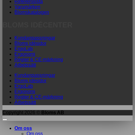
Referenslista
Varumärken
Blomskatalogen
BLOMS IDÉCENTER
Kundanpassningar
Bloms idésidor
ErgoLab
Ergonomi
Regler & CE-märkning
Arbetssätt
Kundanpassningar
Bloms idésidor
ErgoLab
Ergonomi
Regler & CE-märkning
Arbetssätt
Copyright 2026 ©
Bloms AB
Om oss
Om oss