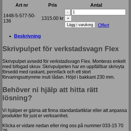
Art nr
Pris
Antal
Skrivpulpet
1448-5-577-50-
för
1315.00
kr
136
verkstadsvagn
Lägg i varukorg
Offert
Flex
mängd
Beskrivning
Skrivpulpet för verkstadsvagn Flex
Skrivpulpet avsedd för verkstadsvagn Flex. Monteras enkelt
med bifogad skruv. Skrivpulpeten har en uppfällbar skrivyta
försedd med raskant, pennfack och ett stort
förvaringsutrymme inuti lådan. Höjd i bakkant 230 mm.
Behöver ni hjälp att hitta rätt
lösning?
Vi hjälper er gärna att finna standardartiklar eller att anpassa
produkter för just er verksamhet.
Klicka er vidare nedan eller ring oss på nummer 033-15 70
75.