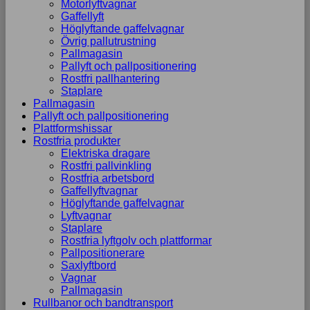
Motorlyftvagnar
Gaffellyft
Höglyftande gaffelvagnar
Övrig pallutrustning
Pallmagasin
Pallyft och pallpositionering
Rostfri pallhantering
Staplare
Pallmagasin
Pallyft och pallpositionering
Plattformshissar
Rostfria produkter
Elektriska dragare
Rostfri pallvinkling
Rostfria arbetsbord
Gaffellyftvagnar
Höglyftande gaffelvagnar
Lyftvagnar
Staplare
Rostfria lyftgolv och plattformar
Pallpositionerare
Saxlyftbord
Vagnar
Pallmagasin
Rullbanor och bandtransport