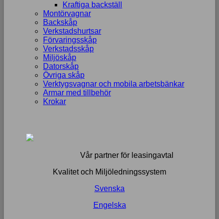
Kraftiga backställ
Montörvagnar
Backskåp
Verkstadshurtsar
Förvaringsskåp
Verkstadsskåp
Miljöskåp
Datorskåp
Övriga skåp
Verktygsvagnar och mobila arbetsbänkar
Armar med tillbehör
Krokar
Vår partner för leasingavtal
Kvalitet och Miljöledningssystem
Svenska
Engelska