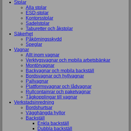
Stolar
Alla stolar
ESD-stolar
Kontorsstolar
Sadelstolar
Taburetter och åkstolar
Säkerhet
Påkörningsskydd
Speglar
Vagnar
Allt inom vagnar
Verktygsvagnar och mobila arbetsbänkar
Montörvagnar
Backvagnar och mobila backställ
Bordsvagnar och hyllvagnar
Pallvagnar
Plattformsvagnar och lådvagnar
Rullcontainrar och paketvagnar
Tågkopplingar till vagnar
Verkstadsinredning
Bordshurtsar
Vägghängda hyllor
Backställ
Enkla backställ
Dubbla backställ