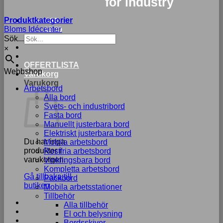
for industry
Produktkategorier
033-
Bloms Idécenter
15 70
Sök...
75
×
OFFERTLISTA
Webbshop
Varukorg
Varukorg
Arbetsbord
Alla bord
Svets- och industribord
Fasta bord
Manuellt justerbara bord
Elektriskt justerbara bord
Du har inga
Mobila arbetsbord
produkter i
Rostfria arbetsbord
varukorgen.
Vinklingsbara bord
Kompletta arbetsbord
Gå tillbaka till
Packbord
butiken
Mobila arbetsstationer
Tillbehör
Alla tillbehör
El och belysning
Bordsskivor