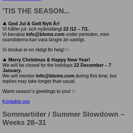
'TIS THE SEASON...
🎄
God Jul & Gott Nytt År!
Vi håller jul- och nyårsstängt
22 /12 – 7/1.
Vi bevakar
info@bloms.com
under perioden, men
svarstiderna kan vara längre än vanligt.
Vi önskar er en riktigt fin helg! ✨
🎄
Merry Christmas & Happy New Year!
We will be closed for the holidays
22 December – 7
January
.
We will monitor
info@bloms.com
during this time, but
replies may take longer than usual.
Warm season’s greetings to you! ✨
Kontakta oss
Sommartider / Summer Slowdown –
Weeks 28–31