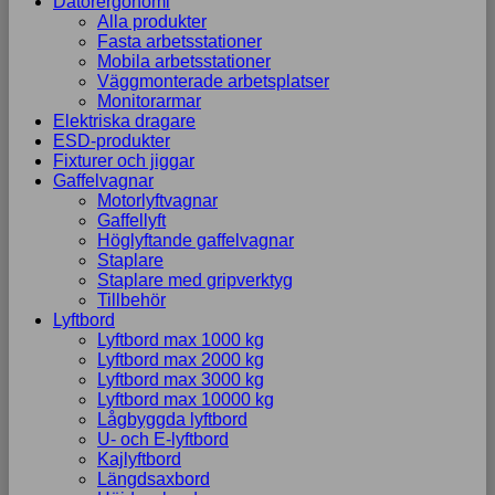
Datorergonomi
Alla produkter
Fasta arbetsstationer
Mobila arbetsstationer
Väggmonterade arbetsplatser
Monitorarmar
Elektriska dragare
ESD-produkter
Fixturer och jiggar
Gaffelvagnar
Motorlyftvagnar
Gaffellyft
Höglyftande gaffelvagnar
Staplare
Staplare med gripverktyg
Tillbehör
Lyftbord
Lyftbord max 1000 kg
Lyftbord max 2000 kg
Lyftbord max 3000 kg
Lyftbord max 10000 kg
Lågbyggda lyftbord
U- och E-lyftbord
Kajlyftbord
Längdsaxbord