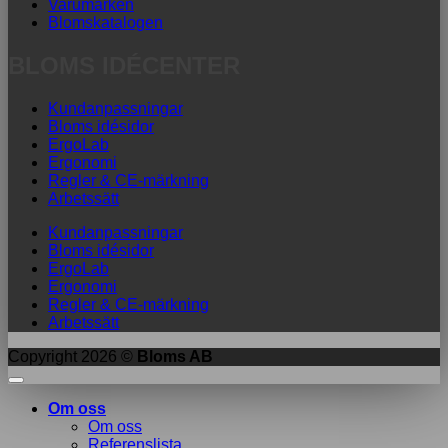
Varumärken
Blomskatalogen
BLOMS IDÉCENTER
Kundanpassningar
Bloms idésidor
ErgoLab
Ergonomi
Regler & CE-märkning
Arbetssätt
Kundanpassningar
Bloms idésidor
ErgoLab
Ergonomi
Regler & CE-märkning
Arbetssätt
Copyright 2026 ©
Bloms AB
Om oss
Om oss
Referenslista