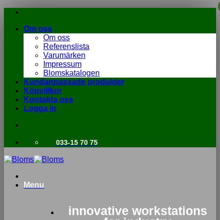
Skip
to
Om oss
content
Om oss
Referenslista
Varumärken
Impressum
Blomskatalogen
Kundanpassade produkter
Köpvillkor
Kontakta oss
Logga in
033-15 70 75
Menu
innovative workstations