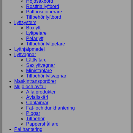
Höjdsaxbord
Rostfria lyftbord
Pallpositionerare
Tillbehör lyftbord
Lyftsystem
Boxlyft
Lyftpelare
Pelarlyft
Tillbehör lyftpelare
Lyfthjälpmedel
Lyftvagnar
Lättlyftare
Saxlyftvagnar
Ministaplare
Tillbehör lyftvagnar
Maskintransportörer
Miljö och avfall
Alla produkter
Avfallskärl
Containrar
Fat- och dunkhantering
Plogar
Tillbehör
Pappershållare
Pallhantering