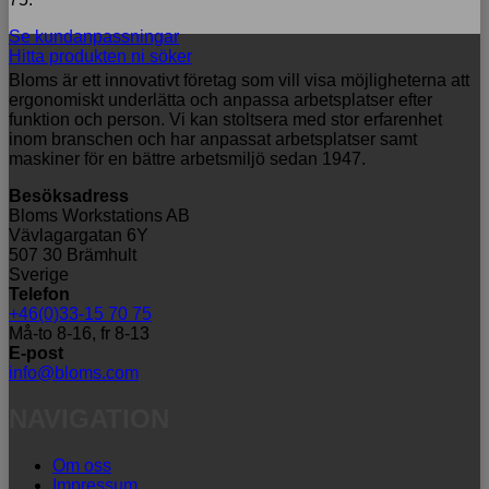
Se kundanpassningar
Hitta produkten ni söker
Bloms är ett innovativt företag som vill visa möjligheterna att
ergonomiskt underlätta och anpassa arbetsplatser efter
funktion och person. Vi kan stoltsera med stor erfarenhet
inom branschen och har anpassat arbetsplatser samt
maskiner för en bättre arbetsmiljö sedan 1947.
Besöksadress
Bloms Workstations AB
Vävlagargatan 6Y
507 30 Brämhult
Sverige
Telefon
+46(0)33-15 70 75
Må-to 8-16, fr 8-13
E-post
info@bloms.com
NAVIGATION
Om oss
Impressum