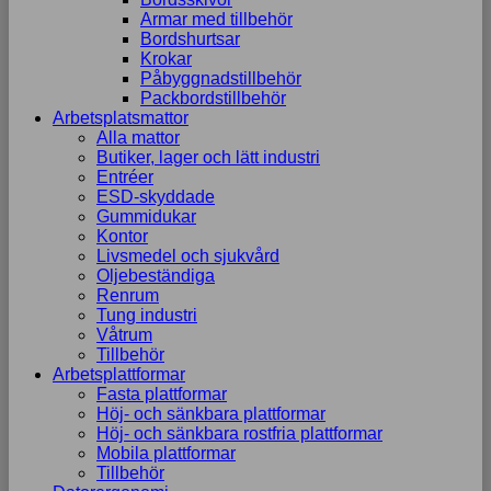
Armar med tillbehör
Bordshurtsar
Krokar
Påbyggnadstillbehör
Packbordstillbehör
Arbetsplatsmattor
Alla mattor
Butiker, lager och lätt industri
Entréer
ESD-skyddade
Gummidukar
Kontor
Livsmedel och sjukvård
Oljebeständiga
Renrum
Tung industri
Våtrum
Tillbehör
Arbetsplattformar
Fasta plattformar
Höj- och sänkbara plattformar
Höj- och sänkbara rostfria plattformar
Mobila plattformar
Tillbehör