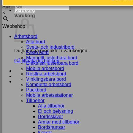
OFFERTLISTA
Sök...
Varukorg
×
Varukorg
Webbshop
Arbetsbord
Alla bord
Svets- och industribord
Du har inga produkter i varukorgen.
Fasta bord
Manuellt justerbara bord
Gå tillbaka till butiken
Elektriskt justerbara bord
Mobila arbetsbord
Rostfria arbetsbord
Vinklingsbara bord
Kompletta arbetsbord
Packbord
Mobila arbetsstationer
Tillbehör
Alla tillbehör
El och belysning
Bordsskivor
Armar med tillbehör
Bordshurtsar
Krokar