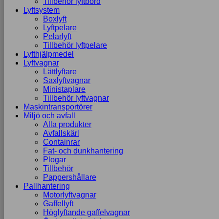
Tillbehör lyftbord
Lyftsystem
Boxlyft
Lyftpelare
Pelarlyft
Tillbehör lyftpelare
Lyfthjälpmedel
Lyftvagnar
Lättlyftare
Saxlyftvagnar
Ministaplare
Tillbehör lyftvagnar
Maskintransportörer
Miljö och avfall
Alla produkter
Avfallskärl
Containrar
Fat- och dunkhantering
Plogar
Tillbehör
Pappershållare
Pallhantering
Motorlyftvagnar
Gaffellyft
Höglyftande gaffelvagnar