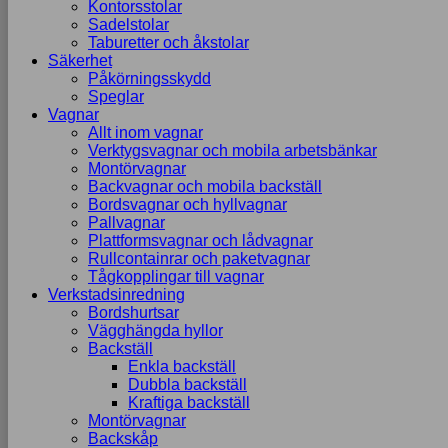
Kontorsstolar
Sadelstolar
Taburetter och åkstolar
Säkerhet
Påkörningsskydd
Speglar
Vagnar
Allt inom vagnar
Verktygsvagnar och mobila arbetsbänkar
Montörvagnar
Backvagnar och mobila backställ
Bordsvagnar och hyllvagnar
Pallvagnar
Plattformsvagnar och lådvagnar
Rullcontainrar och paketvagnar
Tågkopplingar till vagnar
Verkstadsinredning
Bordshurtsar
Vägghängda hyllor
Backställ
Enkla backställ
Dubbla backställ
Kraftiga backställ
Montörvagnar
Backskåp