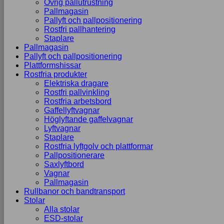
Övrig pallutrustning
Pallmagasin
Pallyft och pallpositionering
Rostfri pallhantering
Staplare
Pallmagasin
Pallyft och pallpositionering
Plattformshissar
Rostfria produkter
Elektriska dragare
Rostfri pallvinkling
Rostfria arbetsbord
Gaffellyftvagnar
Höglyftande gaffelvagnar
Lyftvagnar
Staplare
Rostfria lyftgolv och plattformar
Pallpositionerare
Saxlyftbord
Vagnar
Pallmagasin
Rullbanor och bandtransport
Stolar
Alla stolar
ESD-stolar