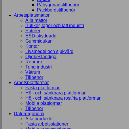
Påbyggnadstillbehör
Packbordstillbehör
Arbetsplatsmattor
Alla mattor
Butiker, lager och lätt industri
Entréer
ESD-skyddade
Gummidukar
Kontor
Livsmedel och sjukvård
Oljebeständiga
Renrum
Tung industri
Våtrum
Tillbehör
Arbetsplattformar
Fasta plattformar
Höj- och sänkbara plattformar
Höj- och sänkbara rostfria plattformar
Mobila plattformar
Tillbehör
Datorergonomi
Alla produkter
Fasta arbetsstationer