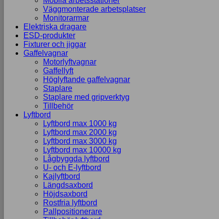
Mobila arbetsstationer
Väggmonterade arbetsplatser
Monitorarmar
Elektriska dragare
ESD-produkter
Fixturer och jiggar
Gaffelvagnar
Motorlyftvagnar
Gaffellyft
Höglyftande gaffelvagnar
Staplare
Staplare med gripverktyg
Tillbehör
Lyftbord
Lyftbord max 1000 kg
Lyftbord max 2000 kg
Lyftbord max 3000 kg
Lyftbord max 10000 kg
Lågbyggda lyftbord
U- och E-lyftbord
Kajlyftbord
Längdsaxbord
Höjdsaxbord
Rostfria lyftbord
Pallpositionerare