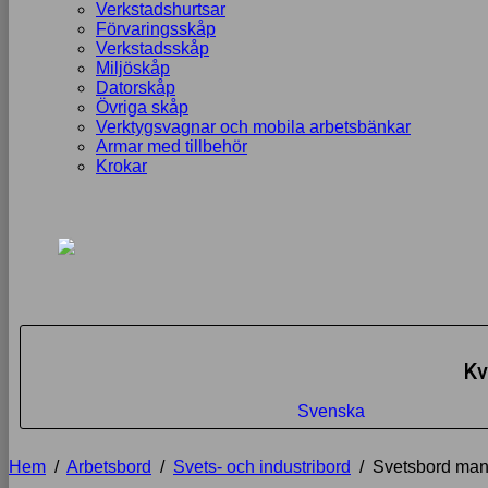
Verkstadshurtsar
Förvaringsskåp
Verkstadsskåp
Miljöskåp
Datorskåp
Övriga skåp
Verktygsvagnar och mobila arbetsbänkar
Armar med tillbehör
Krokar
Kv
Svenska
Hem
/
Arbetsbord
/
Svets- och industribord
/
Svetsbord man