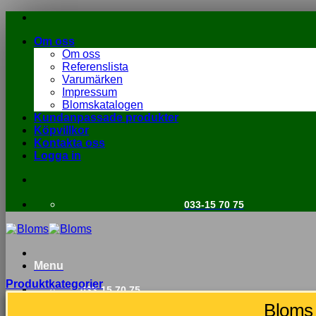
Om oss
Om oss
Referenslista
Varumärken
Impressum
Blomskatalogen
Kundanpassade produkter
Köpvillkor
Kontakta oss
Logga in
033-15 70 75
Menu
Produktkategorier
033-15 70 75
Bloms 