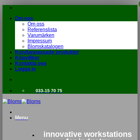
Skip
to
Om oss
content
Om oss
Referenslista
Varumärken
Impressum
Blomskatalogen
Kundanpassade produkter
Köpvillkor
Kontakta oss
Logga in
033-15 70 75
Menu
innovative workstations