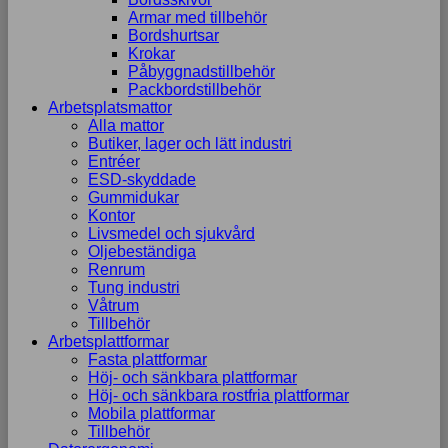
Armar med tillbehör
Bordshurtsar
Krokar
Påbyggnadstillbehör
Packbordstillbehör
Arbetsplatsmattor
Alla mattor
Butiker, lager och lätt industri
Entréer
ESD-skyddade
Gummidukar
Kontor
Livsmedel och sjukvård
Oljebeständiga
Renrum
Tung industri
Våtrum
Tillbehör
Arbetsplattformar
Fasta plattformar
Höj- och sänkbara plattformar
Höj- och sänkbara rostfria plattformar
Mobila plattformar
Tillbehör