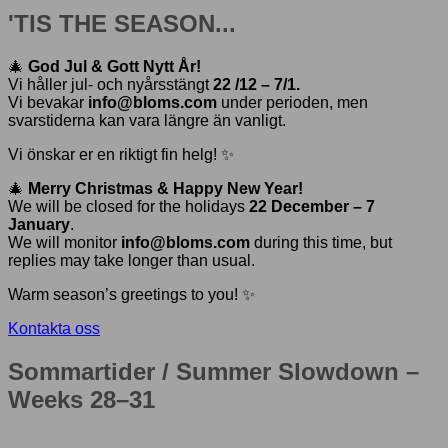
'TIS THE SEASON...
🎄
God Jul & Gott Nytt År!
Vi håller jul- och nyårsstängt
22 /12 – 7/1.
Vi bevakar
info@bloms.com
under perioden, men
svarstiderna kan vara längre än vanligt.
Vi önskar er en riktigt fin helg! ✨
🎄
Merry Christmas & Happy New Year!
We will be closed for the holidays
22 December – 7
January
.
We will monitor
info@bloms.com
during this time, but
replies may take longer than usual.
Warm season’s greetings to you! ✨
Kontakta oss
Sommartider / Summer Slowdown –
Weeks 28–31