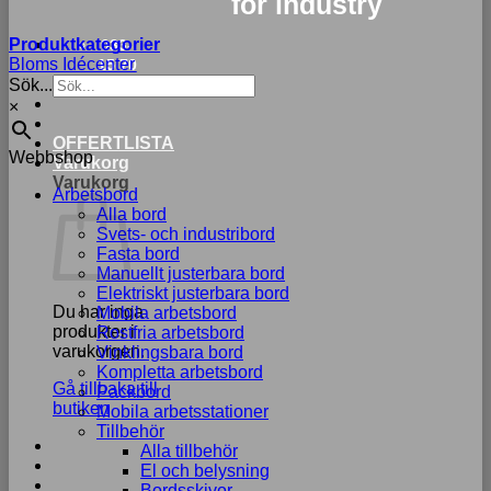
for industry
Produktkategorier
033-
Bloms Idécenter
15 70
Sök...
75
×
OFFERTLISTA
Webbshop
Varukorg
Varukorg
Arbetsbord
Alla bord
Svets- och industribord
Fasta bord
Manuellt justerbara bord
Elektriskt justerbara bord
Du har inga
Mobila arbetsbord
produkter i
Rostfria arbetsbord
varukorgen.
Vinklingsbara bord
Kompletta arbetsbord
Gå tillbaka till
Packbord
butiken
Mobila arbetsstationer
Tillbehör
Alla tillbehör
El och belysning
Bordsskivor