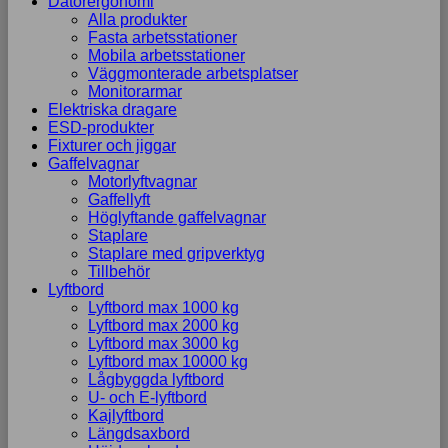
Datorergonomi
Alla produkter
Fasta arbetsstationer
Mobila arbetsstationer
Väggmonterade arbetsplatser
Monitorarmar
Elektriska dragare
ESD-produkter
Fixturer och jiggar
Gaffelvagnar
Motorlyftvagnar
Gaffellyft
Höglyftande gaffelvagnar
Staplare
Staplare med gripverktyg
Tillbehör
Lyftbord
Lyftbord max 1000 kg
Lyftbord max 2000 kg
Lyftbord max 3000 kg
Lyftbord max 10000 kg
Lågbyggda lyftbord
U- och E-lyftbord
Kajlyftbord
Längdsaxbord