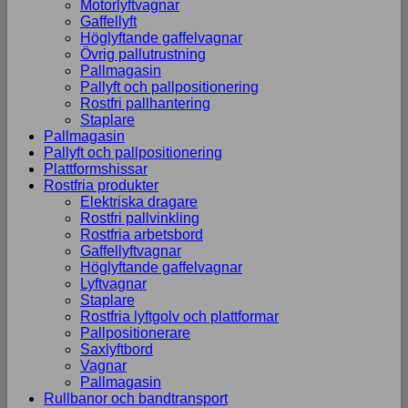
Motorlyftvagnar
Gaffellyft
Höglyftande gaffelvagnar
Övrig pallutrustning
Pallmagasin
Pallyft och pallpositionering
Rostfri pallhantering
Staplare
Pallmagasin
Pallyft och pallpositionering
Plattformshissar
Rostfria produkter
Elektriska dragare
Rostfri pallvinkling
Rostfria arbetsbord
Gaffellyftvagnar
Höglyftande gaffelvagnar
Lyftvagnar
Staplare
Rostfria lyftgolv och plattformar
Pallpositionerare
Saxlyftbord
Vagnar
Pallmagasin
Rullbanor och bandtransport