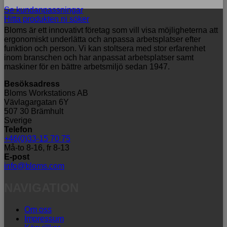
Se kundanpassningar
Hitta produkten ni söker
Bloms är ett innovativt företag som vill visa möjligheterna att
ergonomiskt underlätta och anpassa arbetsplatser efter
funktion och person. Vi kan stoltsera med stor erfarenhet
inom branschen och har anpassat arbetsplatser samt
maskiner för en bättre arbetsmiljö sedan 1947.
Besöksadress
Bloms Workstations AB
Vävlagargatan 6Y
507 30 Brämhult
Sverige
Telefon
+46(0)33-15 70 75
Må-to 8-16, fr 8-13
E-post
info@bloms.com
NAVIGATION
Om oss
Impressum