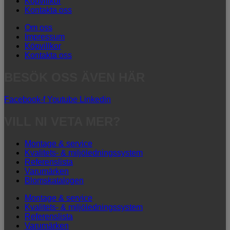
Köpvillkor
Kontakta oss
Om oss
Impressum
Köpvillkor
Kontakta oss
BESÖK OSS ÄVEN HÄR
Facebook-f
Youtube
Linkedin
VILL NI VETA MER?
Montage & service
Kvalitets- & miljöledningssystem
Referenslista
Varumärken
Blomskatalogen
Montage & service
Kvalitets- & miljöledningssystem
Referenslista
Varumärken