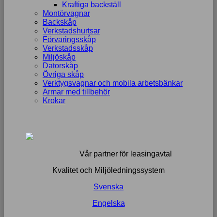
Kraftiga backställ
Montörvagnar
Backskåp
Verkstadshurtsar
Förvaringsskåp
Verkstadsskåp
Miljöskåp
Datorskåp
Övriga skåp
Verktygsvagnar och mobila arbetsbänkar
Armar med tillbehör
Krokar
Vår partner för leasingavtal
Kvalitet och Miljöledningssystem
Svenska
Engelska