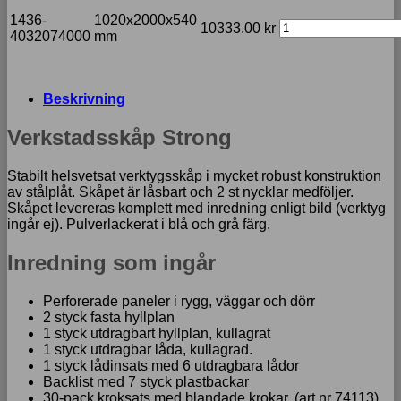
1436-
1020x2000x540
10333.00
kr
4032074000
mm
Beskrivning
Verkstadsskåp Strong
Stabilt helsvetsat verktygsskåp i mycket robust konstruktion
av stålplåt. Skåpet är låsbart och 2 st nycklar medföljer.
Skåpet levereras komplett med inredning enligt bild (verktyg
ingår ej). Pulverlackerat i blå och grå färg.
Inredning som ingår
Perforerade paneler i rygg, väggar och dörr
2 styck fasta hyllplan
1 styck utdragbart hyllplan, kullagrat
1 styck utdragbar låda, kullagrad.
1 styck lådinsats med 6 utdragbara lådor
Backlist med 7 styck plastbackar
30-pack kroksats med blandade krokar. (art.nr 74113)