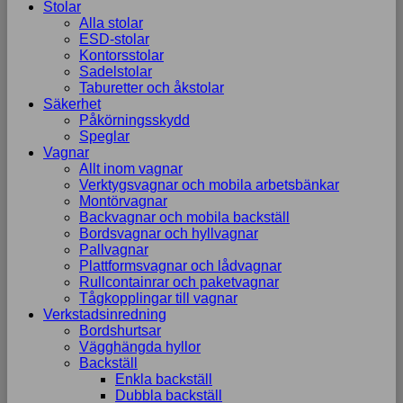
Stolar
Alla stolar
ESD-stolar
Kontorsstolar
Sadelstolar
Taburetter och åkstolar
Säkerhet
Påkörningsskydd
Speglar
Vagnar
Allt inom vagnar
Verktygsvagnar och mobila arbetsbänkar
Montörvagnar
Backvagnar och mobila backställ
Bordsvagnar och hyllvagnar
Pallvagnar
Plattformsvagnar och lådvagnar
Rullcontainrar och paketvagnar
Tågkopplingar till vagnar
Verkstadsinredning
Bordshurtsar
Vägghängda hyllor
Backställ
Enkla backställ
Dubbla backställ