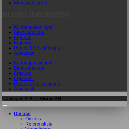
Blomskatalogen
BLOMS IDÉCENTER
Kundanpassningar
Bloms idésidor
ErgoLab
Ergonomi
Regler & CE-märkning
Arbetssätt
Kundanpassningar
Bloms idésidor
ErgoLab
Ergonomi
Regler & CE-märkning
Arbetssätt
Copyright 2026 ©
Bloms AB
Om oss
Om oss
Referenslista