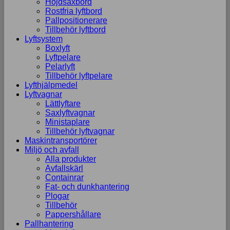
Höjdsaxbord
Rostfria lyftbord
Pallpositionerare
Tillbehör lyftbord
Lyftsystem
Boxlyft
Lyftpelare
Pelarlyft
Tillbehör lyftpelare
Lyfthjälpmedel
Lyftvagnar
Lättlyftare
Saxlyftvagnar
Ministaplare
Tillbehör lyftvagnar
Maskintransportörer
Miljö och avfall
Alla produkter
Avfallskärl
Containrar
Fat- och dunkhantering
Plogar
Tillbehör
Pappershållare
Pallhantering