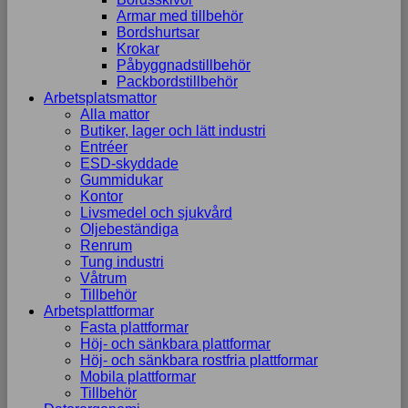
Armar med tillbehör
Bordshurtsar
Krokar
Påbyggnadstillbehör
Packbordstillbehör
Arbetsplatsmattor
Alla mattor
Butiker, lager och lätt industri
Entréer
ESD-skyddade
Gummidukar
Kontor
Livsmedel och sjukvård
Oljebeständiga
Renrum
Tung industri
Våtrum
Tillbehör
Arbetsplattformar
Fasta plattformar
Höj- och sänkbara plattformar
Höj- och sänkbara rostfria plattformar
Mobila plattformar
Tillbehör