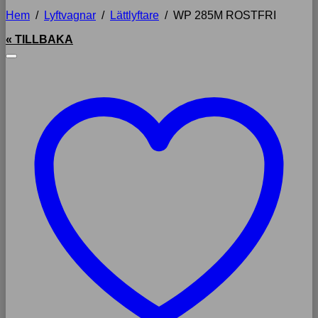
Hem
/
Lyftvagnar
/
Lättlyftare
/
WP 285M ROSTFRI
« TILLBAKA