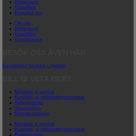
Impressum
Köpvillkor
Kontakta oss
Om oss
Impressum
Köpvillkor
Kontakta oss
BESÖK OSS ÄVEN HÄR
Facebook-f
Youtube
Linkedin
VILL NI VETA MER?
Montage & service
Kvalitets- & miljöledningssystem
Referenslista
Varumärken
Blomskatalogen
Montage & service
Kvalitets- & miljöledningssystem
Referenslista