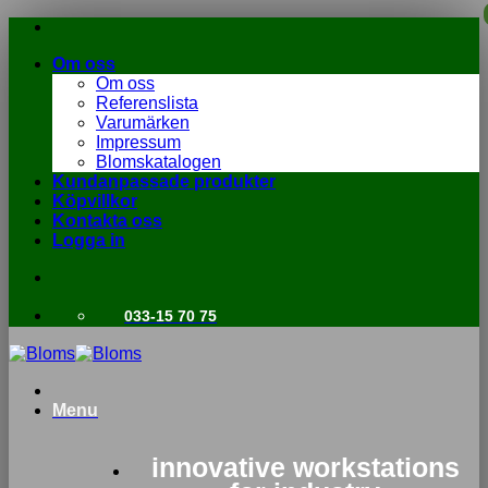
Skip
to
Om oss
content
Om oss
Referenslista
Varumärken
Impressum
Blomskatalogen
Kundanpassade produkter
Köpvillkor
Kontakta oss
Logga in
033-15 70 75
Menu
innovative workstations