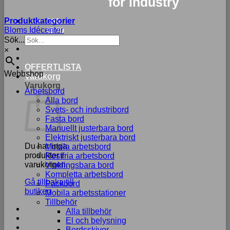
for industry
Produktkategorier
033-
Bloms Idécenter
15 70
Sök...
75
×
OFFERTLISTA
Webbshop
Varukorg
Varukorg
Arbetsbord
Alla bord
Svets- och industribord
Fasta bord
Manuellt justerbara bord
Elektriskt justerbara bord
Du har inga
Mobila arbetsbord
produkter i
Rostfria arbetsbord
varukorgen.
Vinklingsbara bord
Kompletta arbetsbord
Gå tillbaka till
Packbord
butiken
Mobila arbetsstationer
Tillbehör
Alla tillbehör
El och belysning
Bordsskivor