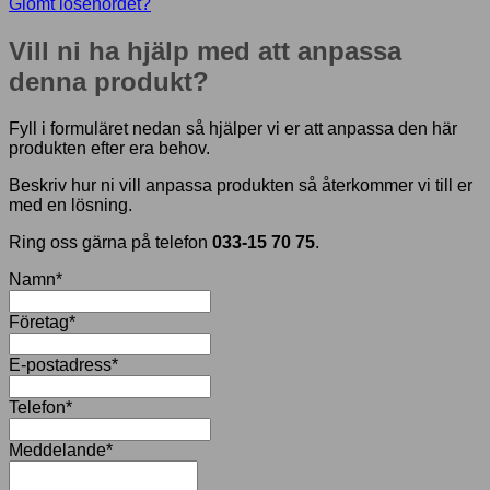
Glömt lösenordet?
Vill ni ha hjälp med att anpassa
denna produkt?
Fyll i formuläret nedan så hjälper vi er att anpassa den här
produkten efter era behov.
Beskriv hur ni vill anpassa produkten så återkommer vi till er
med en lösning.
Ring oss gärna på telefon
033-15 70 75
.
Namn
*
Företag
*
E-postadress
*
Telefon
*
Meddelande
*