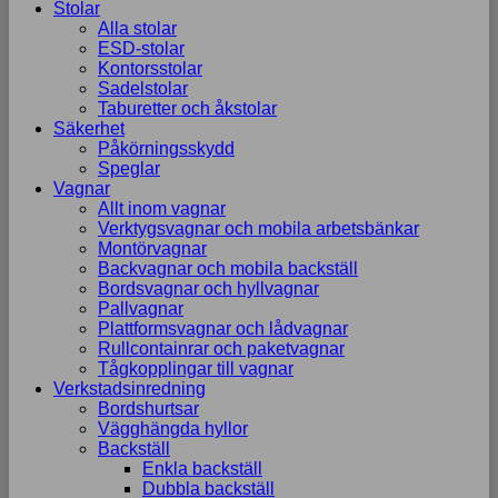
Stolar
Alla stolar
ESD-stolar
Kontorsstolar
Sadelstolar
Taburetter och åkstolar
Säkerhet
Påkörningsskydd
Speglar
Vagnar
Allt inom vagnar
Verktygsvagnar och mobila arbetsbänkar
Montörvagnar
Backvagnar och mobila backställ
Bordsvagnar och hyllvagnar
Pallvagnar
Plattformsvagnar och lådvagnar
Rullcontainrar och paketvagnar
Tågkopplingar till vagnar
Verkstadsinredning
Bordshurtsar
Vägghängda hyllor
Backställ
Enkla backställ
Dubbla backställ