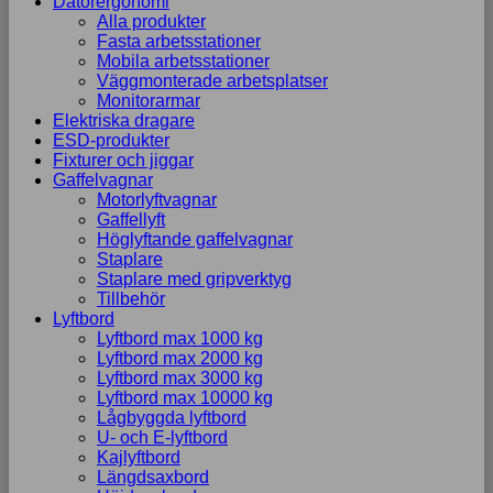
Datorergonomi
Alla produkter
Fasta arbetsstationer
Mobila arbetsstationer
Väggmonterade arbetsplatser
Monitorarmar
Elektriska dragare
ESD-produkter
Fixturer och jiggar
Gaffelvagnar
Motorlyftvagnar
Gaffellyft
Höglyftande gaffelvagnar
Staplare
Staplare med gripverktyg
Tillbehör
Lyftbord
Lyftbord max 1000 kg
Lyftbord max 2000 kg
Lyftbord max 3000 kg
Lyftbord max 10000 kg
Lågbyggda lyftbord
U- och E-lyftbord
Kajlyftbord
Längdsaxbord