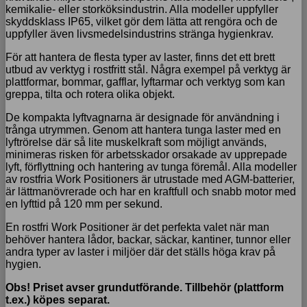
kemikalie- eller storköksindustrin. Alla modeller uppfyller
skyddsklass IP65, vilket gör dem lätta att rengöra och de
uppfyller även livsmedelsindustrins stränga hygienkrav.
För att hantera de flesta typer av laster, finns det ett brett
utbud av verktyg i rostfritt stål. Några exempel på verktyg är
plattformar, bommar, gafflar, lyftarmar och verktyg som kan
greppa, tilta och rotera olika objekt.
De kompakta lyftvagnarna är designade för användning i
trånga utrymmen. Genom att hantera tunga laster med en
lyftrörelse där så lite muskelkraft som möjligt används,
minimeras risken för arbetsskador orsakade av upprepade
lyft, förflyttning och hantering av tunga föremål. Alla modeller
av rostfria Work Positioners är utrustade med AGM-batterier,
är lättmanövrerade och har en kraftfull och snabb motor med
en lyfttid på 120 mm per sekund.
En rostfri Work Positioner är det perfekta valet när man
behöver hantera lådor, backar, säckar, kantiner, tunnor eller
andra typer av laster i miljöer där det ställs höga krav på
hygien.
Obs! Priset avser grundutförande. Tillbehör (plattform
t.ex.) köpes separat.