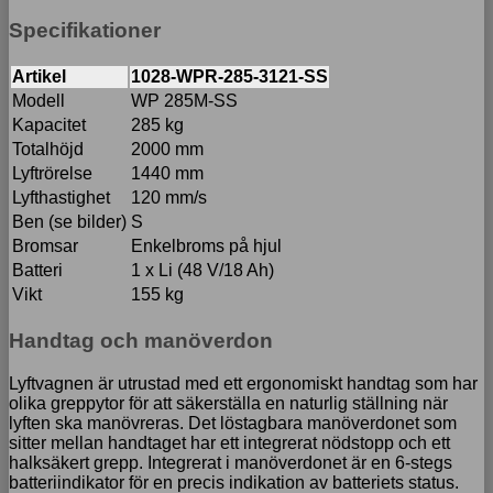
Specifikationer
Artikel
1028-WPR-285-3121-SS
Modell
WP 285M-SS
Kapacitet
285 kg
Totalhöjd
2000 mm
Lyftrörelse
1440 mm
Lyfthastighet
120 mm/s
Ben (se bilder)
S
Bromsar
Enkelbroms på hjul
Batteri
1 x Li (48 V/18 Ah)
Vikt
155 kg
Handtag och manöverdon
Lyftvagnen är utrustad med ett ergonomiskt handtag som har
olika greppytor för att säkerställa en naturlig ställning när
lyften ska manövreras. Det löstagbara manöverdonet som
sitter mellan handtaget har ett integrerat nödstopp och ett
halksäkert grepp. Integrerat i manöverdonet är en 6-stegs
batteriindikator för en precis indikation av batteriets status.