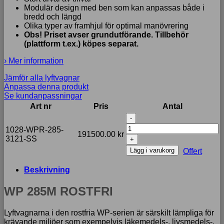
Modulär design med ben som kan anpassas både i
bredd och längd
Olika typer av framhjul för optimal manövrering
Obs! Priset avser grundutförande. Tillbehör
(plattform t.ex.) köpes separat.
› Mer information
Jämför alla lyftvagnar
Anpassa denna produkt
Se kundanpassningar
Art nr
Pris
Antal
WP
285M
1028-WPR-285-
191500.00
kr
ROSTFRI
3121-SS
mängd
Lägg i varukorg
Offert
Beskrivning
WP 285M ROSTFRI
Lyftvagnarna i den rostfria WP-serien är särskilt lämpliga för
krävande miljöer som exempelvis läkemedels-, livsmedels-,