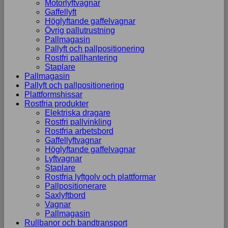
Motorlyftvagnar
Gaffellyft
Höglyftande gaffelvagnar
Övrig pallutrustning
Pallmagasin
Pallyft och pallpositionering
Rostfri pallhantering
Staplare
Pallmagasin
Pallyft och pallpositionering
Plattformshissar
Rostfria produkter
Elektriska dragare
Rostfri pallvinkling
Rostfria arbetsbord
Gaffellyftvagnar
Höglyftande gaffelvagnar
Lyftvagnar
Staplare
Rostfria lyftgolv och plattformar
Pallpositionerare
Saxlyftbord
Vagnar
Pallmagasin
Rullbanor och bandtransport