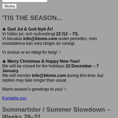
Skicka
'TIS THE SEASON...
🎄
God Jul & Gott Nytt År!
Vi håller jul- och nyårsstängt
22 /12 – 7/1.
Vi bevakar
info@bloms.com
under perioden, men
svarstiderna kan vara längre än vanligt.
Vi önskar er en riktigt fin helg! ✨
🎄
Merry Christmas & Happy New Year!
We will be closed for the holidays
22 December – 7
January
.
We will monitor
info@bloms.com
during this time, but
replies may take longer than usual.
Warm season’s greetings to you! ✨
Kontakta oss
Sommartider / Summer Slowdown –
Weeks 28–31