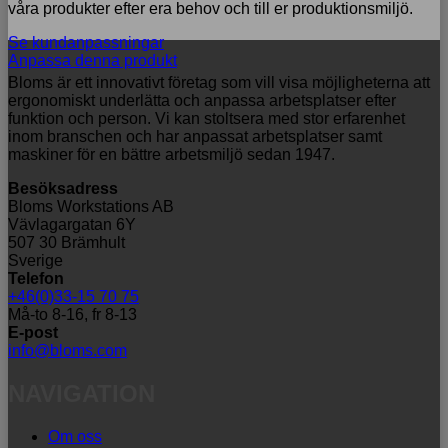
våra produkter efter era behov och till er produktionsmiljö.
Se kundanpassningar
Anpassa denna produkt
Bloms är ett innovativt företag som vill visa möjligheterna att
ergonomiskt underlätta och anpassa arbetsplatser efter
funktion och person. Vi kan stoltsera med stor erfarenhet
inom branschen och har anpassat arbetsplatser samt
maskiner för en bättre arbetsmiljö sedan 1947.
Besöksadress
Bloms Workstations AB
Vävlagargatan 6Y
507 30 Brämhult
Sverige
Telefon
+46(0)33-15 70 75
Må-to 8-16, fr 8-13
E-post
info@bloms.com
NAVIGATION
Om oss