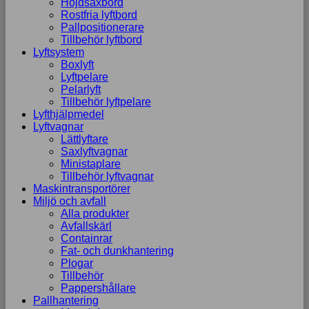
Höjdsaxbord
Rostfria lyftbord
Pallpositionerare
Tillbehör lyftbord
Lyftsystem
Boxlyft
Lyftpelare
Pelarlyft
Tillbehör lyftpelare
Lyfthjälpmedel
Lyftvagnar
Lättlyftare
Saxlyftvagnar
Ministaplare
Tillbehör lyftvagnar
Maskintransportörer
Miljö och avfall
Alla produkter
Avfallskärl
Containrar
Fat- och dunkhantering
Plogar
Tillbehör
Pappershållare
Pallhantering