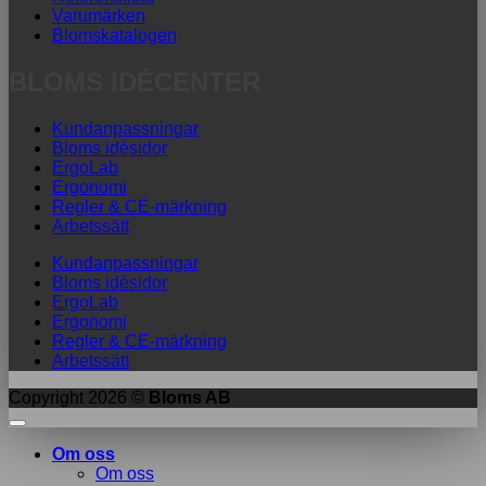
Varumärken
Blomskatalogen
BLOMS IDÉCENTER
Kundanpassningar
Bloms idésidor
ErgoLab
Ergonomi
Regler & CE-märkning
Arbetssätt
Kundanpassningar
Bloms idésidor
ErgoLab
Ergonomi
Regler & CE-märkning
Arbetssätt
Copyright 2026 ©
Bloms AB
Om oss
Om oss