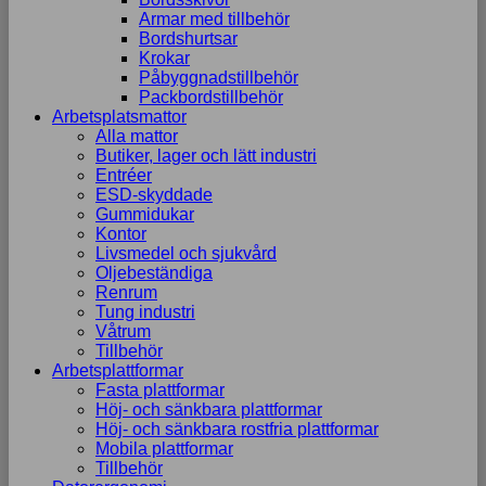
Armar med tillbehör
Bordshurtsar
Krokar
Påbyggnadstillbehör
Packbordstillbehör
Arbetsplatsmattor
Alla mattor
Butiker, lager och lätt industri
Entréer
ESD-skyddade
Gummidukar
Kontor
Livsmedel och sjukvård
Oljebeständiga
Renrum
Tung industri
Våtrum
Tillbehör
Arbetsplattformar
Fasta plattformar
Höj- och sänkbara plattformar
Höj- och sänkbara rostfria plattformar
Mobila plattformar
Tillbehör