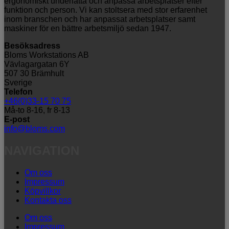
ergonomiskt underlätta och anpassa arbetsplatser efter
funktion och person. Vi kan stoltsera med stor erfarenhet
inom branschen och har anpassat arbetsplatser samt
maskiner för en bättre arbetsmiljö sedan 1947.
Besöksadress
Bloms Workstations AB
Vävlagargatan 6Y
507 30 Brämhult
Sverige
Telefon
+46(0)33-15 70 75
Må-to 8-16, fr 8-13
E-post
info@bloms.com
NAVIGATION
Om oss
Impressum
Köpvillkor
Kontakta oss
Om oss
Impressum