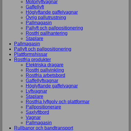
Motorlyftvagnar
Gaffellyft
Höglyftande gaffelvagnar
Övrig pallutrustning
Pallmagasin
Pallyft och pallpositionering
Rostfri pallhantering
Staplare
Pallmagasin
Pallyft och pallpositionering
Plattformshissar
Rostfria produkter
Elektriska dragare
Rostfri pallvinkling
Rostfria arbetsbord
Gaffellyftvagnar
Höglyftande gaffelvagnar
Lyftvagnar
Staplare
Rostfria lyftgolv och plattformar
Pallpositionerare
Saxlyftbord
Vagnar
Pallmagasin
Rullbanor och bandtransport