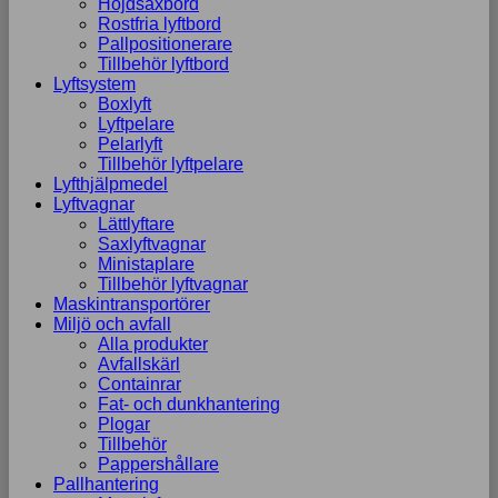
Höjdsaxbord
Rostfria lyftbord
Pallpositionerare
Tillbehör lyftbord
Lyftsystem
Boxlyft
Lyftpelare
Pelarlyft
Tillbehör lyftpelare
Lyfthjälpmedel
Lyftvagnar
Lättlyftare
Saxlyftvagnar
Ministaplare
Tillbehör lyftvagnar
Maskintransportörer
Miljö och avfall
Alla produkter
Avfallskärl
Containrar
Fat- och dunkhantering
Plogar
Tillbehör
Pappershållare
Pallhantering