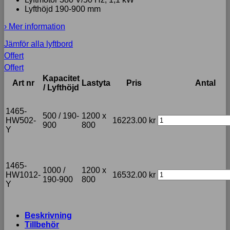
Lyfthöjd 190-900 mm
› Mer information
Jämför alla lyftbord
Offert
Offert
Kapacitet
Art nr
Lastyta
Pris
Antal
/ Lyfthöjd
1465-
500 / 190-
1200 x
HW502-
16223.00
kr
900
800
Y
1465-
1000 /
1200 x
HW1012-
16532.00
kr
190-900
800
Y
Beskrivning
Tillbehör