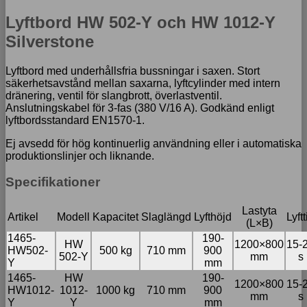
Lyftbord HW 502-Y och HW 1012-Y
Silverstone
Lyftbord med underhållsfria bussningar i saxen. Stort
säkerhetsavstånd mellan saxarna, lyftcylinder med intern
dränering, ventil för slangbrott, överlastventil.
Anslutningskabel för 3-fas (380 V/16 A). Godkänd enligt
lyftbordsstandard EN1570-1.
Ej avsedd för hög kontinuerlig användning eller i automatiska
produktionslinjer och liknande.
Specifikationer
Lastyta
Artikel
Modell
Kapacitet
Slaglängd
Lyfthöjd
Lyftt
(L×B)
1465-
190-
HW
1200×800
15-
HW502-
500 kg
710 mm
900
502-Y
mm
s
Y
mm
1465-
HW
190-
1200×800
15-
HW1012-
1012-
1000 kg
710 mm
900
mm
s
Y
Y
mm