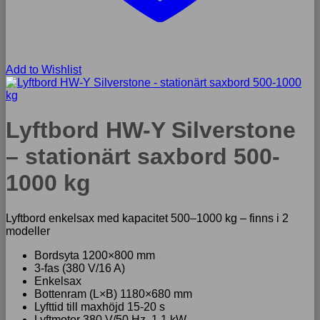
Add to Wishlist
Lyftbord HW-Y Silverstone
– stationärt saxbord 500-
1000 kg
Lyftbord enkelsax med kapacitet 500–1000 kg – finns i 2
modeller
Bordsyta 1200×800 mm
3-fas (380 V/16 A)
Enkelsax
Bottenram (L×B) 1180×680 mm
Lyfttid till maxhöjd 15-20 s
Lyftmotor 380 V/50 Hz, 1,1 kW