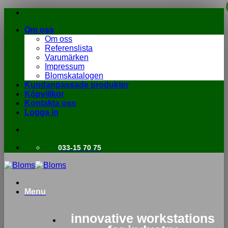
Skip
to
Om oss
content
Om oss
Referenslista
Varumärken
Impressum
Blomskatalogen
Kundanpassade produkter
Köpvillkor
Kontakta oss
Logga in
033-15 70 75
Menu
innovative workstations