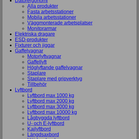
Datorergonomi
Alla produkter
Fasta arbetsstationer
Mobila arbetsstationer
Väggmonterade arbetsplatser
Monitorarmar
Elektriska dragare
ESD-produkter
Fixturer och jiggar
Gaffelvagnar
Motorlyftvagnar
Gaffellyft
Höglyftande gaffelvagnar
Staplare
Staplare med gripverktyg
Tillbehör
Lyftbord
Lyftbord max 1000 kg
Lyftbord max 2000 kg
Lyftbord max 3000 kg
Lyftbord max 10000 kg
Lågbyggda lyftbord
U- och E-lyftbord
Kajlyftbord
Längdsaxbord