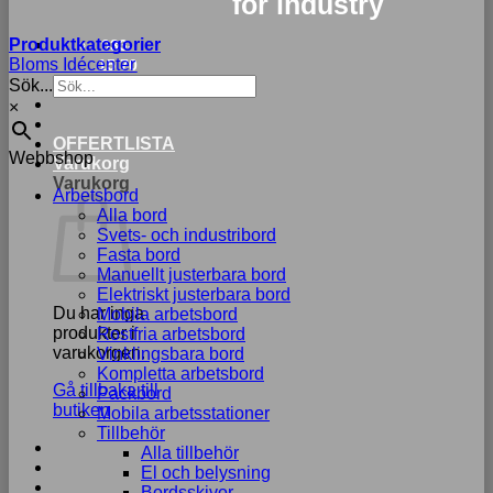
for industry
Produktkategorier
033-
Bloms Idécenter
15 70
Sök...
75
×
OFFERTLISTA
Webbshop
Varukorg
Varukorg
Arbetsbord
Alla bord
Svets- och industribord
Fasta bord
Manuellt justerbara bord
Elektriskt justerbara bord
Du har inga
Mobila arbetsbord
produkter i
Rostfria arbetsbord
varukorgen.
Vinklingsbara bord
Kompletta arbetsbord
Gå tillbaka till
Packbord
butiken
Mobila arbetsstationer
Tillbehör
Alla tillbehör
El och belysning
Bordsskivor