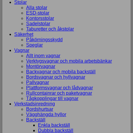
Stolar
Alla stolar
ESD-stolar
Kontorsstolar
Sadelstolar
Taburetter och åkstolar
Säkerhet
Påkörningsskydd
Speglar
Vagnar
Allt inom vagnar
Verktygsvagnar och mobila arbetsbänkar
Montörvagnar
Backvagnar och mobila backställ
Bordsvagnar och hyllvagnar
Pallvagnar
Plattformsvagnar och lådvagnar
Rullcontainrar och paketvagnar
Tågkopplingar till vagnar
Verkstadsinredning
Bordshurtsar
Vägghängda hyllor
Backställ
Enkla backställ
Dubbla backställ