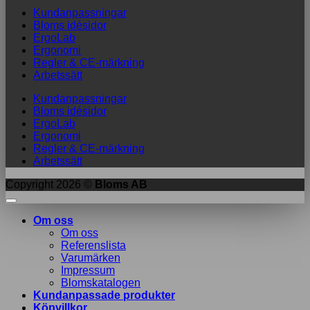
Kundanpassningar
Bloms idésidor
ErgoLab
Ergonomi
Regler & CE-märkning
Arbetssätt
Kundanpassningar
Bloms idésidor
ErgoLab
Ergonomi
Regler & CE-märkning
Arbetssätt
Copyright 2026 ©
Bloms AB
Om oss
Om oss
Referenslista
Varumärken
Impressum
Blomskatalogen
Kundanpassade produkter
Köpvillkor