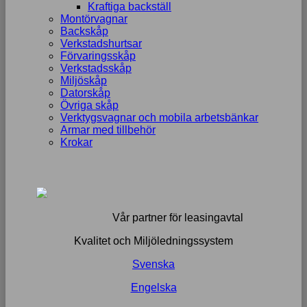
Kraftiga backställ
Montörvagnar
Backskåp
Verkstadshurtsar
Förvaringsskåp
Verkstadsskåp
Miljöskåp
Datorskåp
Övriga skåp
Verktygsvagnar och mobila arbetsbänkar
Armar med tillbehör
Krokar
Vår partner för leasingavtal
Kvalitet och Miljöledningssystem
Svenska
Engelska