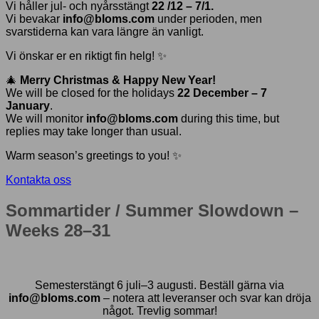
Vi håller jul- och nyårsstängt
22 /12 – 7/1.
Vi bevakar
info@bloms.com
under perioden, men
svarstiderna kan vara längre än vanligt.
Vi önskar er en riktigt fin helg! ✨
🎄
Merry Christmas & Happy New Year!
We will be closed for the holidays
22 December – 7
January
.
We will monitor
info@bloms.com
during this time, but
replies may take longer than usual.
Warm season’s greetings to you! ✨
Kontakta oss
Sommartider / Summer Slowdown –
Weeks 28–31
Semesterstängt 6 juli–3 augusti. Beställ gärna via
info@bloms.com
– notera att leveranser och svar kan dröja
något. Trevlig sommar!