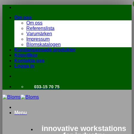
Skip
to
Om oss
content
Om oss
Referenslista
Varumärken
Impressum
Blomskatalogen
Kundanpassade produkter
Köpvillkor
Kontakta oss
Logga in
033-15 70 75
Menu
innovative workstations