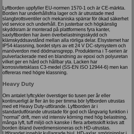
Lyftborden uppfyller EU-normen 1570-1 och är CE-märkta.
Borden har underhållsfria lager och är utrustade med
slangbrottsventiler och mekaniska spärrar för ökad säkerhet
vid service och underhåll. En justerbar och högkänslig
skyddsram är monterad på plattformens fyra kanter,
saxlyftborden har även överbelastningsskydd och
klämskyddsavstånd mellan alla rörliga delar. Elsystemet har
IP54-klassning, bordet styrs av ett 24 V DC-styrsystem och
manöverdon med dödmansgrepp. Produkterna i T-serien är
pulverlackerade med en blandning av epoxi och polyuretan
vilket ger en hård och hållbar yta. Lacken har
korrosivitetsklass C3-medel (SS-EN ISO 12944-6) men kan
offereras med högre klassning.
Heavy Duty
Om antalet lyftcykler överstiger tio tusen per år eller
kontinuerligt är fler än tio per timma bör lyftborden utrustas
med ett Heavy Duty-utförande. Lyftborden är i
standardutförande utrustade för god och långvarig funktion i
”normal” drift, men vid intensiv körning med hög belastning,
många lyft, tuff miljö och kanske i flera arbetsskift krävs att
borden ibland överdimensioneras och HD-utrustas.
Utförandet innebär kullagrade hjul, HD-axlar, smörjnipplar i