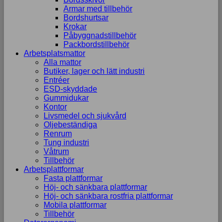
Armar med tillbehör
Bordshurtsar
Krokar
Påbyggnadstillbehör
Packbordstillbehör
Arbetsplatsmattor
Alla mattor
Butiker, lager och lätt industri
Entréer
ESD-skyddade
Gummidukar
Kontor
Livsmedel och sjukvård
Oljebeständiga
Renrum
Tung industri
Våtrum
Tillbehör
Arbetsplattformar
Fasta plattformar
Höj- och sänkbara plattformar
Höj- och sänkbara rostfria plattformar
Mobila plattformar
Tillbehör