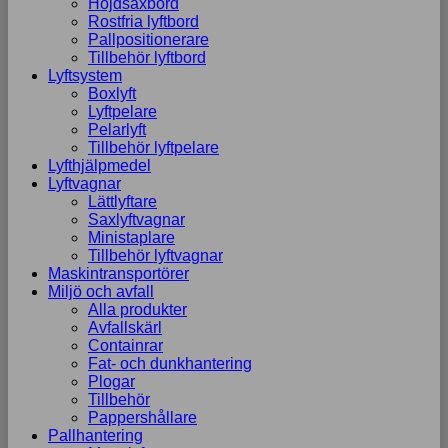
Höjdsaxbord
Rostfria lyftbord
Pallpositionerare
Tillbehör lyftbord
Lyftsystem
Boxlyft
Lyftpelare
Pelarlyft
Tillbehör lyftpelare
Lyfthjälpmedel
Lyftvagnar
Lättlyftare
Saxlyftvagnar
Ministaplare
Tillbehör lyftvagnar
Maskintransportörer
Miljö och avfall
Alla produkter
Avfallskärl
Containrar
Fat- och dunkhantering
Plogar
Tillbehör
Pappershållare
Pallhantering