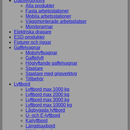
Datorergonomi
Alla produkter
Fasta arbetsstationer
Mobila arbetsstationer
Väggmonterade arbetsplatser
Monitorarmar
Elektriska dragare
ESD-produkter
Fixturer och jiggar
Gaffelvagnar
Motorlyftvagnar
Gaffellyft
Höglyftande gaffelvagnar
Staplare
Staplare med gripverktyg
Tillbehör
Lyftbord
Lyftbord max 1000 kg
Lyftbord max 2000 kg
Lyftbord max 3000 kg
Lyftbord max 10000 kg
Lågbyggda lyftbord
U- och E-lyftbord
Kajlyftbord
Längdsaxbord