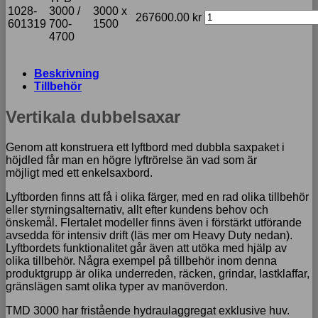
1028-
3000 /
3000 x
267600.00
kr
601319
700-
1500
4700
Beskrivning
Tillbehör
Vertikala dubbelsaxar
Genom att konstruera ett lyftbord med dubbla saxpaket i
höjdled får man en högre lyftrörelse än vad som är
möjligt med ett enkelsaxbord.
Lyftborden finns att få i olika färger, med en rad olika tillbehör
eller styrningsalternativ, allt efter kundens behov och
önskemål. Flertalet modeller finns även i förstärkt utförande
avsedda för intensiv drift (läs mer om Heavy Duty nedan).
Lyftbordets funktionalitet går även att utöka med hjälp av
olika tillbehör. Några exempel på tillbehör inom denna
produktgrupp är olika underreden, räcken, grindar, lastklaffar,
gränslägen samt olika typer av manöverdon.
TMD 3000 har fristående hydraulaggregat exklusive huv.