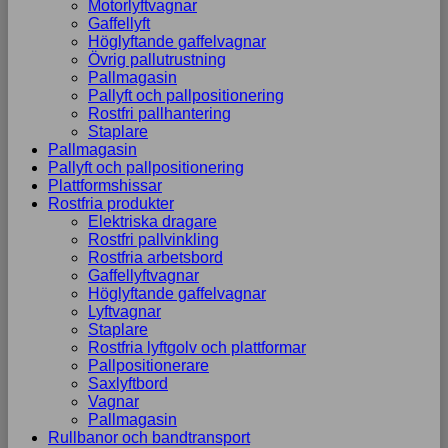
Motorlyftvagnar
Gaffellyft
Höglyftande gaffelvagnar
Övrig pallutrustning
Pallmagasin
Pallyft och pallpositionering
Rostfri pallhantering
Staplare
Pallmagasin
Pallyft och pallpositionering
Plattformshissar
Rostfria produkter
Elektriska dragare
Rostfri pallvinkling
Rostfria arbetsbord
Gaffellyftvagnar
Höglyftande gaffelvagnar
Lyftvagnar
Staplare
Rostfria lyftgolv och plattformar
Pallpositionerare
Saxlyftbord
Vagnar
Pallmagasin
Rullbanor och bandtransport