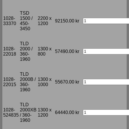
TSD
1028-
1500 /
2200 x
92150.00
kr
33370
450-
1200
3450
TLD
1028-
2000 /
1300 x
57490.00
kr
22018
360-
800
1960
TLD
1028-
2000B /
1300 x
55670.00
kr
22015
360-
1000
1960
TLD
1028-
2000XB
1300 x
64440.00
kr
524835
/ 360-
1200
1960