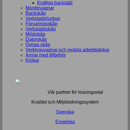
Kraftiga backställ
Montörvagnar
Backskåp
Verkstadshurtsar
Förvaringsskåp
Verkstadsskåp
Miljöskåp
Datorskåp
Övriga skåp
Verktygsvagnar och mobila arbetsbänkar
Armar med tillbehör
Krokar
Vår partner för leasingavtal
Kvalitet och Miljöledningssystem
Svenska
Engelska