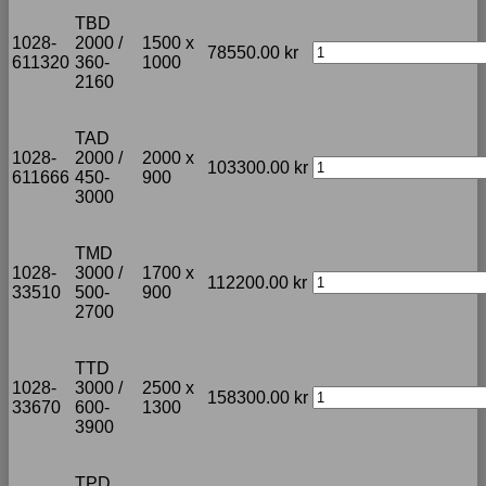
TBD
1028-
2000 /
1500 x
78550.00
kr
611320
360-
1000
2160
TAD
1028-
2000 /
2000 x
103300.00
kr
611666
450-
900
3000
TMD
1028-
3000 /
1700 x
112200.00
kr
33510
500-
900
2700
TTD
1028-
3000 /
2500 x
158300.00
kr
33670
600-
1300
3900
TPD