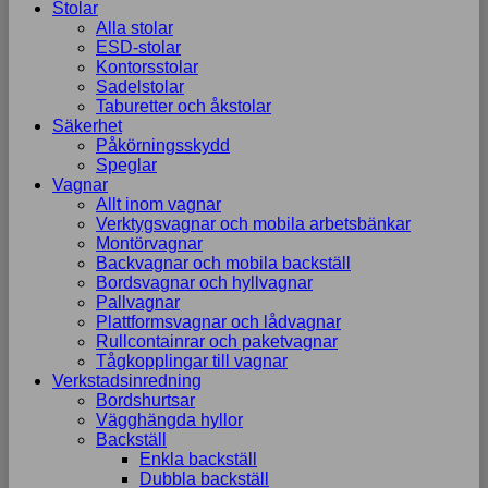
Stolar
Alla stolar
ESD-stolar
Kontorsstolar
Sadelstolar
Taburetter och åkstolar
Säkerhet
Påkörningsskydd
Speglar
Vagnar
Allt inom vagnar
Verktygsvagnar och mobila arbetsbänkar
Montörvagnar
Backvagnar och mobila backställ
Bordsvagnar och hyllvagnar
Pallvagnar
Plattformsvagnar och lådvagnar
Rullcontainrar och paketvagnar
Tågkopplingar till vagnar
Verkstadsinredning
Bordshurtsar
Vägghängda hyllor
Backställ
Enkla backställ
Dubbla backställ