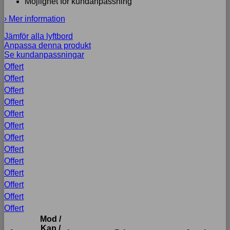
Möjlighet för kundanpassning
› Mer information
Jämför alla lyftbord
Anpassa denna produkt
Se kundanpassningar
Offert
Offert
Offert
Offert
Offert
Offert
Offert
Offert
Offert
Offert
Offert
Offert
Offert
Mod /
Kap /