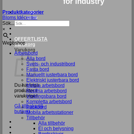
for industry
Produktkategorier
033-
Bloms Idécenter
15 70
Sök...
75
×
OFFERTLISTA
Webbshop
Varukorg
Varukorg
Arbetsbord
Alla bord
Svets- och industribord
Fasta bord
Manuellt justerbara bord
Elektriskt justerbara bord
Du har inga
Mobila arbetsbord
produkter i
Rostfria arbetsbord
varukorgen.
Vinklingsbara bord
Kompletta arbetsbord
Gå tillbaka till
Packbord
butiken
Mobila arbetsstationer
Tillbehör
Alla tillbehör
El och belysning
Bordsskivor