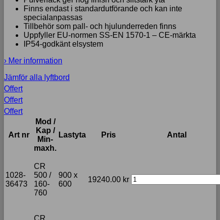
Finns endast i standardutförande och kan inte
specialanpassas
Tillbehör som pall- och hjulunderreden finns
Uppfyller EU-normen SS-EN 1570-1 – CE-märkta
IP54-godkänt elsystem
› Mer information
Jämför alla lyftbord
Offert
Offert
Offert
Mod /
Kap /
Art nr
Lastyta
Pris
Antal
Min-
maxh.
CR
1028-
500 /
900 x
19240.00
kr
36473
160-
600
760
CR