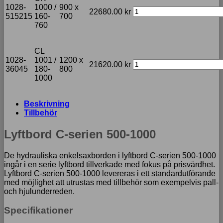
1028-
1000 /
900 x
22680.00
kr
515215
160-
700
760
CL
1028-
1001 /
1200 x
21620.00
kr
36045
180-
800
1000
Beskrivning
Tillbehör
Lyftbord C-serien 500-1000
De hydrauliska enkelsaxborden i lyftbord C-serien 500-1000
ingår i en serie lyftbord tillverkade med fokus på prisvärdhet.
Lyftbord C-serien 500-1000 levereras i ett standardutförande
med möjlighet att utrustas med tillbehör som exempelvis pall-
och hjulunderreden.
Specifikationer