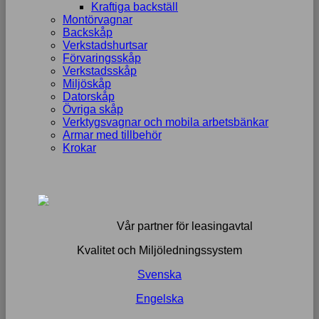
Kraftiga backställ
Montörvagnar
Backskåp
Verkstadshurtsar
Förvaringsskåp
Verkstadsskåp
Miljöskåp
Datorskåp
Övriga skåp
Verktygsvagnar och mobila arbetsbänkar
Armar med tillbehör
Krokar
Vår partner för leasingavtal
Kvalitet och Miljöledningssystem
Svenska
Engelska