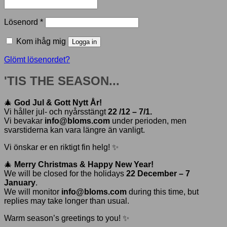
Obligatoriskt
Lösenord
*
Kom ihåg mig
Logga in
Glömt lösenordet?
'TIS THE SEASON...
🎄
God Jul & Gott Nytt År!
Vi håller jul- och nyårsstängt
22 /12 – 7/1.
Vi bevakar
info@bloms.com
under perioden, men
svarstiderna kan vara längre än vanligt.
Vi önskar er en riktigt fin helg! ✨
🎄
Merry Christmas & Happy New Year!
We will be closed for the holidays
22 December – 7
January
.
We will monitor
info@bloms.com
during this time, but
replies may take longer than usual.
Warm season’s greetings to you! ✨