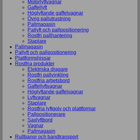
Motorlyftvagnar
Gaffellyft
Höglyftande gaffelvagnar
Övrig pallutrustning
Pallmagasin
Pallyft och pallpositionering
Rostfri pallhantering
Staplare
Pallmagasin
Pallyft och pallpositionering
Plattformshissar
Rostfria produkter
Elektriska dragare
Rostfri pallvinkling
Rostfria arbetsbord
Gaffellyftvagnar
Höglyftande gaffelvagnar
Lyftvagnar
Staplare
Rostfria lyftgolv och plattformar
Pallpositionerare
Saxlyftbord
Vagnar
Pallmagasin
Rullbanor och bandtransport