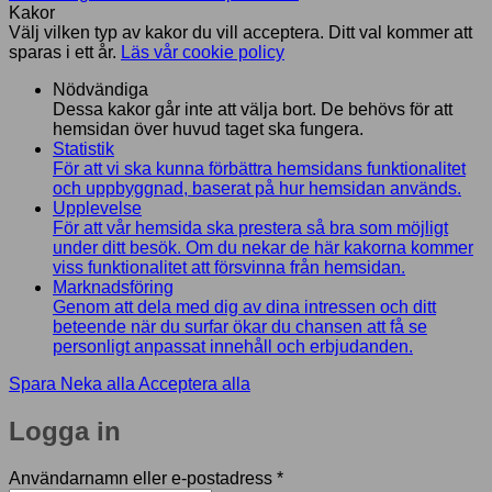
Kakor
Välj vilken typ av kakor du vill acceptera. Ditt val kommer att
sparas i ett år.
Läs vår cookie policy
Nödvändiga
Dessa kakor går inte att välja bort. De behövs för att
hemsidan över huvud taget ska fungera.
Statistik
För att vi ska kunna förbättra hemsidans funktionalitet
och uppbyggnad, baserat på hur hemsidan används.
Upplevelse
För att vår hemsida ska prestera så bra som möjligt
under ditt besök. Om du nekar de här kakorna kommer
viss funktionalitet att försvinna från hemsidan.
Marknadsföring
Genom att dela med dig av dina intressen och ditt
beteende när du surfar ökar du chansen att få se
personligt anpassat innehåll och erbjudanden.
Spara
Neka alla
Acceptera alla
Logga in
Obligatoriskt
Användarnamn eller e-postadress
*