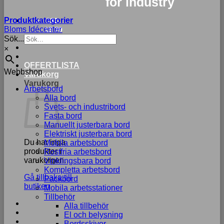
for industry
Produktkategorier
033-
Bloms Idécenter
15 70
Sök...
75
×
OFFERTLISTA
Webbshop
Varukorg
Varukorg
Arbetsbord
Alla bord
Svets- och industribord
Fasta bord
Manuellt justerbara bord
Elektriskt justerbara bord
Du har inga
Mobila arbetsbord
produkter i
Rostfria arbetsbord
varukorgen.
Vinklingsbara bord
Kompletta arbetsbord
Gå tillbaka till
Packbord
butiken
Mobila arbetsstationer
Tillbehör
Alla tillbehör
El och belysning
Bordsskivor