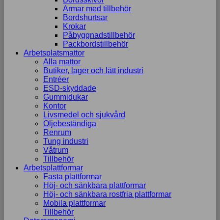
Armar med tillbehör
Bordshurtsar
Krokar
Påbyggnadstillbehör
Packbordstillbehör
Arbetsplatsmattor
Alla mattor
Butiker, lager och lätt industri
Entréer
ESD-skyddade
Gummidukar
Kontor
Livsmedel och sjukvård
Oljebeständiga
Renrum
Tung industri
Våtrum
Tillbehör
Arbetsplattformar
Fasta plattformar
Höj- och sänkbara plattformar
Höj- och sänkbara rostfria plattformar
Mobila plattformar
Tillbehör