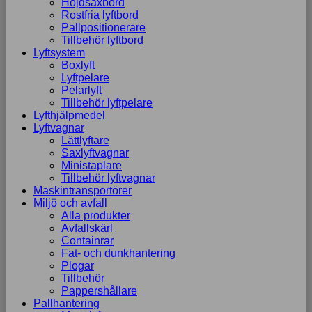
Höjdsaxbord
Rostfria lyftbord
Pallpositionerare
Tillbehör lyftbord
Lyftsystem
Boxlyft
Lyftpelare
Pelarlyft
Tillbehör lyftpelare
Lyfthjälpmedel
Lyftvagnar
Lättlyftare
Saxlyftvagnar
Ministaplare
Tillbehör lyftvagnar
Maskintransportörer
Miljö och avfall
Alla produkter
Avfallskärl
Containrar
Fat- och dunkhantering
Plogar
Tillbehör
Pappershållare
Pallhantering