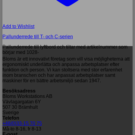
Add to Wishlist
Pallunderrede till T- och C-serien
Pallunderrede till lyftbord och tiltar med artikelnummer som
börjar med 1028-
Bloms är ett innovativt företag som vill visa möjligheterna att
ergonomiskt underlätta och anpassa arbetsplatser efter
funktion och person. Vi kan stoltsera med stor erfarenhet
inom branschen och har anpassat arbetsplatser samt
maskiner för en bättre arbetsmiljö sedan 1947.
Besöksadress
Bloms Workstations AB
Vävlagargatan 6Y
507 30 Brämhult
Sverige
Telefon
+46(0)33-15 70 75
Må-to 8-16, fr 8-13
E-post