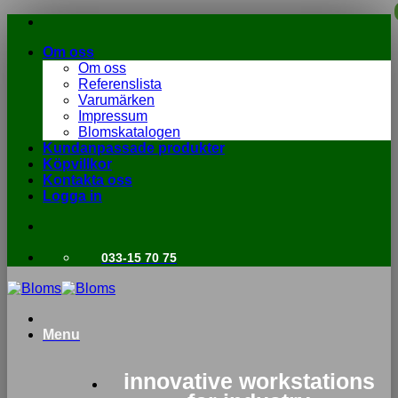
Skip
to
Om oss
content
Om oss
Referenslista
Varumärken
Impressum
Blomskatalogen
Kundanpassade produkter
Köpvillkor
Kontakta oss
Logga in
033-15 70 75
Menu
innovative workstations