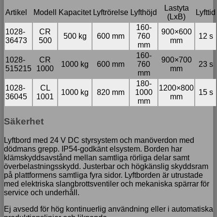
Lastyta
Artikel
Modell
Kapacitet
Lyftrörelse
Lyfthöjd
Lyfttid
(LxB)
160-
1028-
CR
900×600
500 kg
600 mm
760
12 s
36473
500
mm
mm
160-
1028-
CR
900×700
1000 kg
600 mm
760
23 s
515215
1000
mm
mm
180-
1028-
CL
1200×800
1000 kg
820 mm
1000
15 s
36045
1001
mm
mm
Säkerhet
Lyftbord med 24 V DC styrsystem och manöverdon med
dödmans grepp. IP54-godkänt elsystem. Borden har
klämskyddsavstånd mellan samtliga rörliga delar samt
överbelastningsskydd. Justerbar och högkänslig skyddsram
på plattformens samtliga fyra sidor. Lyftborden är utrustade
med elektriska slangbrottsventiler och mekaniska spärrar för
service och underhåll.
Ej avsedd för hög kontinuerlig användning eller i automatiska