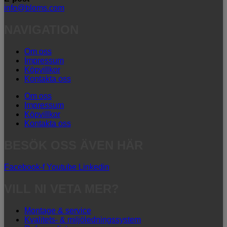
info@bloms.com
NAVIGATION
Om oss
Impressum
Köpvillkor
Kontakta oss
Om oss
Impressum
Köpvillkor
Kontakta oss
BESÖK OSS ÄVEN HÄR
Facebook-f
Youtube
Linkedin
VILL NI VETA MER?
Montage & service
Kvalitets- & miljöledningssystem