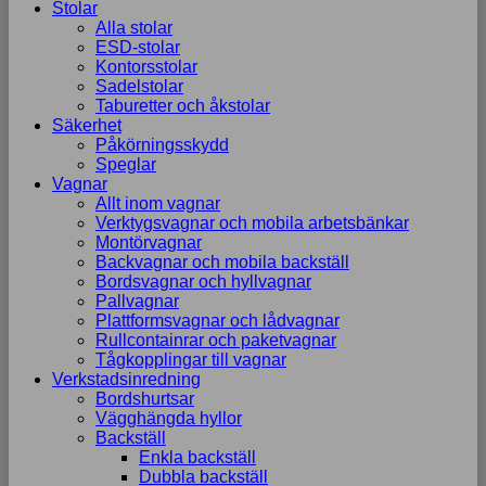
Stolar
Alla stolar
ESD-stolar
Kontorsstolar
Sadelstolar
Taburetter och åkstolar
Säkerhet
Påkörningsskydd
Speglar
Vagnar
Allt inom vagnar
Verktygsvagnar och mobila arbetsbänkar
Montörvagnar
Backvagnar och mobila backställ
Bordsvagnar och hyllvagnar
Pallvagnar
Plattformsvagnar och lådvagnar
Rullcontainrar och paketvagnar
Tågkopplingar till vagnar
Verkstadsinredning
Bordshurtsar
Vägghängda hyllor
Backställ
Enkla backställ
Dubbla backställ