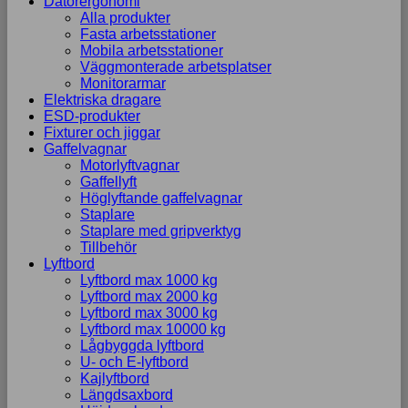
Datorergonomi
Alla produkter
Fasta arbetsstationer
Mobila arbetsstationer
Väggmonterade arbetsplatser
Monitorarmar
Elektriska dragare
ESD-produkter
Fixturer och jiggar
Gaffelvagnar
Motorlyftvagnar
Gaffellyft
Höglyftande gaffelvagnar
Staplare
Staplare med gripverktyg
Tillbehör
Lyftbord
Lyftbord max 1000 kg
Lyftbord max 2000 kg
Lyftbord max 3000 kg
Lyftbord max 10000 kg
Lågbyggda lyftbord
U- och E-lyftbord
Kajlyftbord
Längdsaxbord