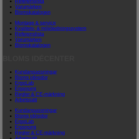
Referenslista
Varumärken
Blomskatalogen
Montage & service
Kvalitets- & miljöledningssystem
Referenslista
Varumärken
Blomskatalogen
BLOMS IDÉCENTER
Kundanpassningar
Bloms idésidor
ErgoLab
Ergonomi
Regler & CE-märkning
Arbetssätt
Kundanpassningar
Bloms idésidor
ErgoLab
Ergonomi
Regler & CE-märkning
Arbetssätt