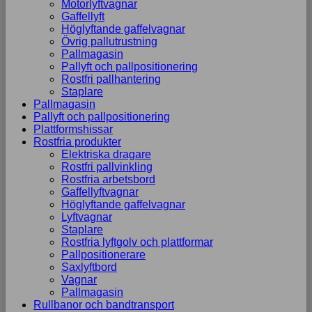
Motorlyftvagnar
Gaffellyft
Höglyftande gaffelvagnar
Övrig pallutrustning
Pallmagasin
Pallyft och pallpositionering
Rostfri pallhantering
Staplare
Pallmagasin
Pallyft och pallpositionering
Plattformshissar
Rostfria produkter
Elektriska dragare
Rostfri pallvinkling
Rostfria arbetsbord
Gaffellyftvagnar
Höglyftande gaffelvagnar
Lyftvagnar
Staplare
Rostfria lyftgolv och plattformar
Pallpositionerare
Saxlyftbord
Vagnar
Pallmagasin
Rullbanor och bandtransport