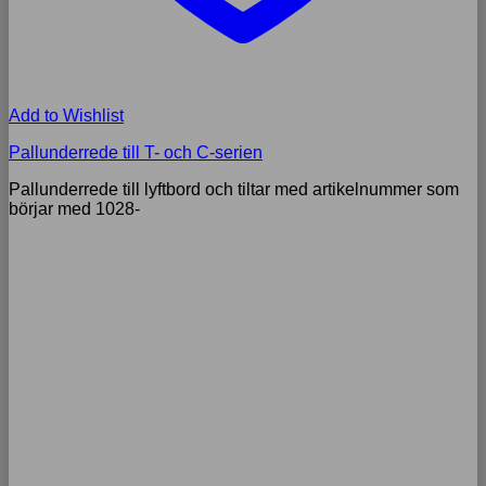
Add to Wishlist
Pallunderrede till T- och C-serien
Pallunderrede till lyftbord och tiltar med artikelnummer som
börjar med 1028-