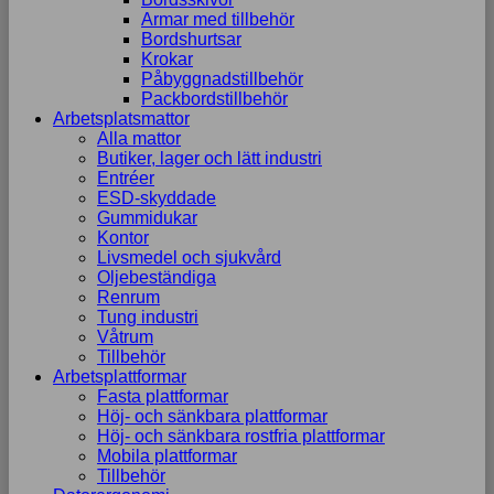
Armar med tillbehör
Bordshurtsar
Krokar
Påbyggnadstillbehör
Packbordstillbehör
Arbetsplatsmattor
Alla mattor
Butiker, lager och lätt industri
Entréer
ESD-skyddade
Gummidukar
Kontor
Livsmedel och sjukvård
Oljebeständiga
Renrum
Tung industri
Våtrum
Tillbehör
Arbetsplattformar
Fasta plattformar
Höj- och sänkbara plattformar
Höj- och sänkbara rostfria plattformar
Mobila plattformar
Tillbehör