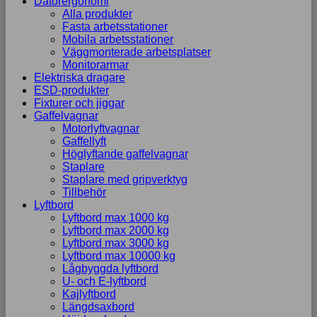
Datorergonomi
Alla produkter
Fasta arbetsstationer
Mobila arbetsstationer
Väggmonterade arbetsplatser
Monitorarmar
Elektriska dragare
ESD-produkter
Fixturer och jiggar
Gaffelvagnar
Motorlyftvagnar
Gaffellyft
Höglyftande gaffelvagnar
Staplare
Staplare med gripverktyg
Tillbehör
Lyftbord
Lyftbord max 1000 kg
Lyftbord max 2000 kg
Lyftbord max 3000 kg
Lyftbord max 10000 kg
Lågbyggda lyftbord
U- och E-lyftbord
Kajlyftbord
Längdsaxbord