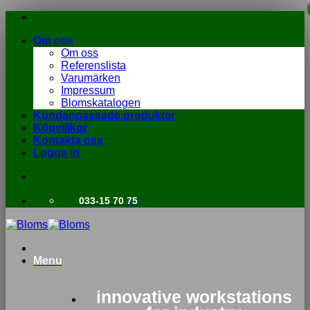
Skip
to
Om oss
content
Om oss
Referenslista
Varumärken
Impressum
Blomskatalogen
Kundanpassade produkter
Köpvillkor
Kontakta oss
Logga in
033-15 70 75
Menu
innovative workstations