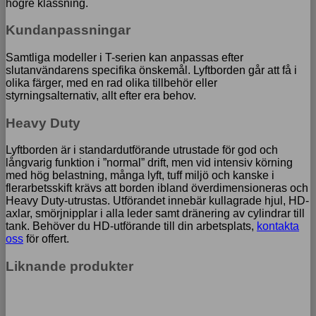
högre klassning.
Kundanpassningar
Samtliga modeller i T-serien kan anpassas efter
slutanvändarens specifika önskemål. Lyftborden går att få i
olika färger, med en rad olika tillbehör eller
styrningsalternativ, allt efter era behov.
Heavy Duty
Lyftborden är i standardutförande utrustade för god och
långvarig funktion i ”normal” drift, men vid intensiv körning
med hög belastning, många lyft, tuff miljö och kanske i
flerarbetsskift krävs att borden ibland överdimensioneras och
Heavy Duty-utrustas. Utförandet innebär kullagrade hjul, HD-
axlar, smörjnipplar i alla leder samt dränering av cylindrar till
tank. Behöver du HD-utförande till din arbetsplats,
kontakta
oss
för offert.
Liknande produkter