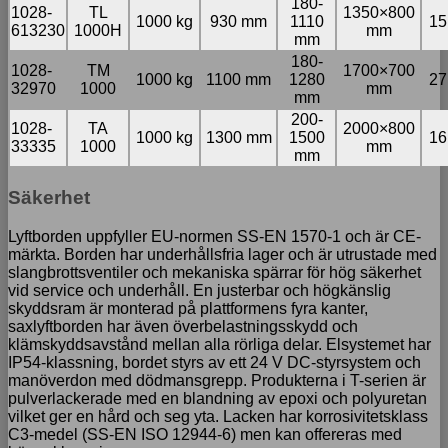
180-
1028-
TL
1350×800
1000 kg
930 mm
1110
15
613230
1000H
mm
mm
180-
1028-
TM
1700×700
1000 kg
1100 mm
1280
27
32970
1000
mm
mm
200-
1028-
TA
2000×800
1000 kg
1300 mm
1500
16
33335
1000
mm
mm
Säkerhet
Lyftborden uppfyller EU-normen SS-EN 1570-1 och är CE-
märkta. Borden har underhållsfria lager och är utrustade med
slangbrottsventiler och mekaniska spärrar för hög säkerhet
vid service och underhåll. En justerbar och högkänslig
skyddsram är monterad på plattformens fyra kanter,
saxlyftborden har även överbelastningsskydd och
klämskyddsavstånd mellan alla rörliga delar. Elsystemet har
IP54-klassning, bordet styrs av ett 24 V DC-styrsystem och
manöverdon med dödmansgrepp. Produkterna i T-serien är
pulverlackerade med en blandning av epoxi och polyuretan
vilket ger en hård och seg yta. Lacken har korrosivitetsklass
C3-medel (SS-EN ISO 12944-6) men kan offereras med