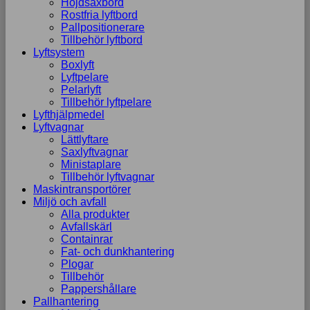
Höjdsaxbord
Rostfria lyftbord
Pallpositionerare
Tillbehör lyftbord
Lyftsystem
Boxlyft
Lyftpelare
Pelarlyft
Tillbehör lyftpelare
Lyfthjälpmedel
Lyftvagnar
Lättlyftare
Saxlyftvagnar
Ministaplare
Tillbehör lyftvagnar
Maskintransportörer
Miljö och avfall
Alla produkter
Avfallskärl
Containrar
Fat- och dunkhantering
Plogar
Tillbehör
Pappershållare
Pallhantering