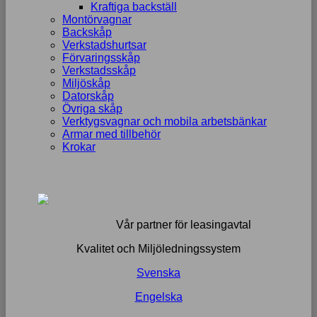
Kraftiga backställ
Montörvagnar
Backskåp
Verkstadshurtsar
Förvaringsskåp
Verkstadsskåp
Miljöskåp
Datorskåp
Övriga skåp
Verktygsvagnar och mobila arbetsbänkar
Armar med tillbehör
Krokar
Vår partner för leasingavtal
Kvalitet och Miljöledningssystem
Svenska
Engelska