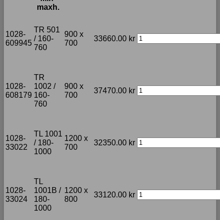
maxh.
TR 501
1028-
900 x
/ 160-
33660.00
kr
609945
700
760
TR
1028-
1002 /
900 x
37470.00
kr
608179
160-
700
760
TL 1001
1028-
1200 x
/ 180-
32350.00
kr
33022
700
1000
TL
1028-
1001B /
1200 x
33120.00
kr
33024
180-
800
1000