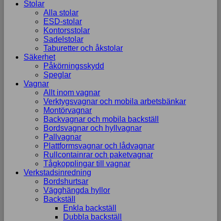
Stolar
Alla stolar
ESD-stolar
Kontorsstolar
Sadelstolar
Taburetter och åkstolar
Säkerhet
Påkörningsskydd
Speglar
Vagnar
Allt inom vagnar
Verktygsvagnar och mobila arbetsbänkar
Montörvagnar
Backvagnar och mobila backställ
Bordsvagnar och hyllvagnar
Pallvagnar
Plattformsvagnar och lådvagnar
Rullcontainrar och paketvagnar
Tågkopplingar till vagnar
Verkstadsinredning
Bordshurtsar
Vägghängda hyllor
Backställ
Enkla backställ
Dubbla backställ